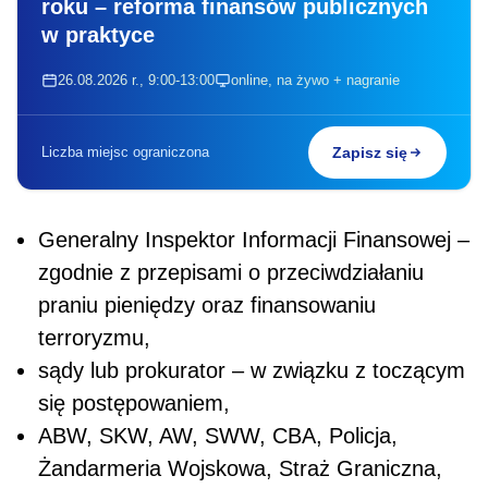
roku – reforma finansów publicznych
w praktyce
26.08.2026 r., 9:00-13:00
online, na żywo + nagranie
Liczba miejsc ograniczona
Zapisz się
Generalny Inspektor Informacji Finansowej –
zgodnie z przepisami o przeciwdziałaniu
praniu pieniędzy oraz finansowaniu
terroryzmu,
sądy lub prokurator – w związku z toczącym
się postępowaniem,
ABW, SKW, AW, SWW, CBA, Policja,
Żandarmeria Wojskowa, Straż Graniczna,