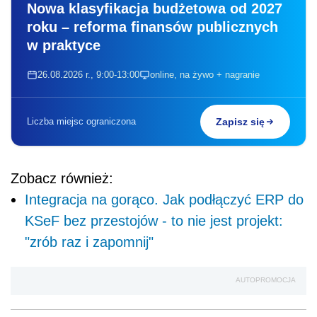
Nowa klasyfikacja budżetowa od 2027
roku – reforma finansów publicznych
w praktyce
26.08.2026 r., 9:00-13:00
online, na żywo + nagranie
Liczba miejsc ograniczona
Zapisz się
Zobacz również:
Integracja na gorąco. Jak podłączyć ERP do
KSeF bez przestojów - to nie jest projekt:
"zrób raz i zapomnij"
AUTOPROMOCJA