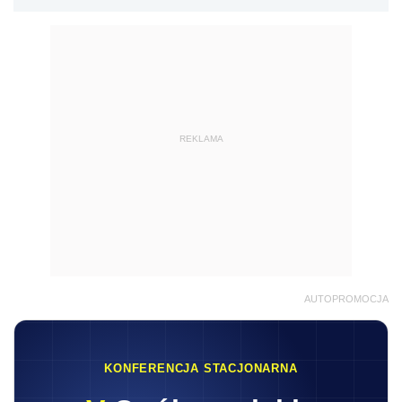
REKLAMA
AUTOPROMOCJA
KONFERENCJA STACJONARNA