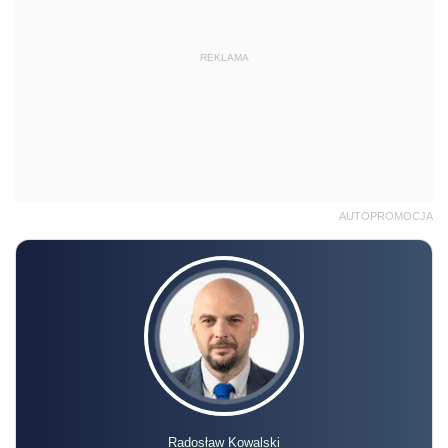
REKLAMA
AUTOPROMOCJA
Radosław Kowalski