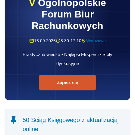
V
Ogólnopolskie
Forum Biur
Rachunkowych
16.09.2026
8:30-17:10
Warszawa
Praktyczna wiedza • Najlepsi Eksperci • Stoły
dyskusyjne
Zapisz się
50 Ściąg Księgowego z aktualizacją
online