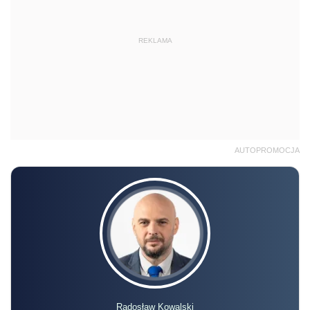
REKLAMA
AUTOPROMOCJA
Radosław Kowalski