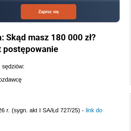
Zapisz się
a: Skąd masz 180 000 zł?
est postępowanie
z sędziów:
wozdawcę
 r. (sygn. akt I SA/Łd 727/25) -
link do