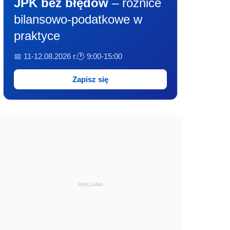
JPK bez błędów
– różnice
bilansowo-podatkowe w
praktyce
📅 11-12.08.2026 r.
🕐 9:00-15:00
Zapisz się
REKLAMA