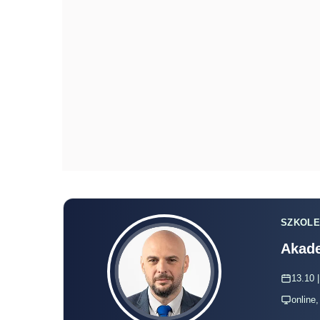
SZKOLE
Akade
13.10 |
online