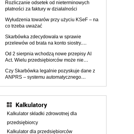
Rozliczanie odsetek od nieterminowych
płatności za faktury w działalności
Wyłudzenia towarów przy użyciu KSeF – na
co trzeba uważać
Skarbówka zdecydowała w sprawie
przelewów od brata na konto siostry.
Pieniądze z emerytury mamy wyglądały jak
Od 2 sierpnia wchodzą nowe przepisy AI
darowizna, ale podatku jednak nie będzie
Act. Wielu przedsiębiorców może nie
wiedzieć, że dotyczą także ich
Czy Skarbówka legalnie pozyskuje dane z
ANPRS – systemu automatycznego
rozpoznawania tablic rejestracyjnych
pojazdów z kamer drogowych?
Kalkulatory
Kalkulator składki zdrowotnej dla
przedsiębiorcy
Kalkulator dla przedsiębiorców