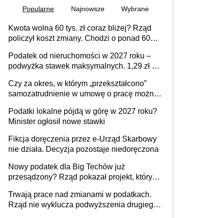
Popularne
Najnowsze
Wybrane
Kwota wolna 60 tys. zł coraz bliżej? Rząd
policzył koszt zmiany. Chodzi o ponad 60
mld zł
Podatek od nieruchomości w 2027 roku –
podwyżka stawek maksymalnych. 1,29 zł za
1 m2 mieszkania, 36,49 zł za 1 m2
Czy za okres, w którym „przekształcono”
budynków i lokali związanych z
samozatrudnienie w umowę o pracę można
prowadzeniem działalności gospodarczej
wystawić faktury korygujące? Rozwiązanie
Podatki lokalne pójdą w górę w 2027 roku?
umowy cywilnoprawnej jedynym
Minister ogłosił nowe stawki
racjonalnym wyjściem
Fikcja doręczenia przez e-Urząd Skarbowy
nie działa. Decyzja pozostaje niedoręczona
Nowy podatek dla Big Techów już
przesądzony? Rząd pokazał projekt, który
może zmienić zasady gry w Polsce
Trwają prace nad zmianami w podatkach.
Rząd nie wyklucza podwyższenia drugiego
progu PIT