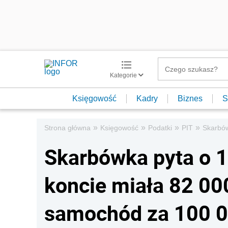
Kategorie
Księgowość
Kadry
Biznes
S
»
»
»
»
Strona główna
Księgowość
Podatki
PIT
Skarbów
Skarbówka pyta o 1
koncie miała 82 00
samochód za 100 0