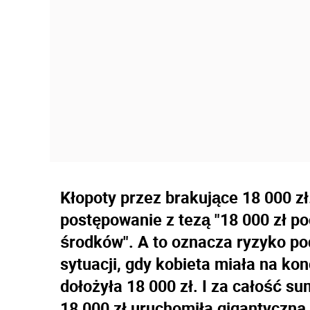
Kłopoty przez brakujące 18 000 z
postępowanie z tezą "18 000 zł p
środków". A to oznacza ryzyko po
sytuacji, gdy kobieta miała na konc
dołożyła 18 000 zł. I za całość s
18 000 zł uruchomiła gigantyczną