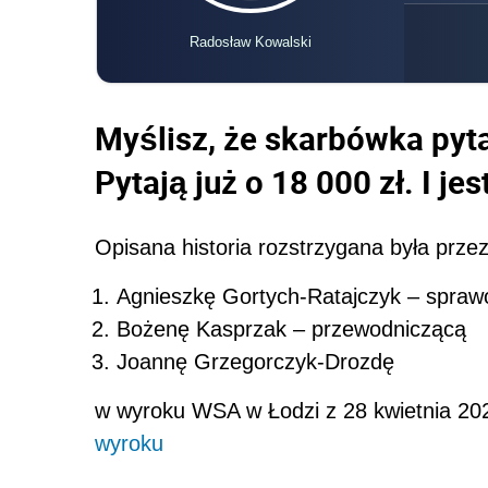
Radosław Kowalski
Myślisz, że skarbówka pyt
Pytają już o 18 000 zł. I j
Opisana historia rozstrzygana była prze
Agnieszkę Gortych-Ratajczyk – spra
Bożenę Kasprzak – przewodniczącą
Joannę Grzegorczyk-Drozdę
w wyroku WSA w Łodzi z 28 kwietnia 2026
wyroku