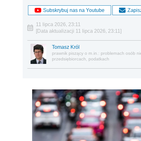
Subskrybuj nas na Youtube
Zapisz
11 lipca 2026, 23:11
[Data aktualizacji 11 lipca 2026, 23:11]
Tomasz Król
prawnik piszący o m.in.: problemach osób nie
przedsiębiorcach, podatkach