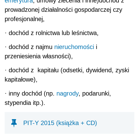
emerytura
, umowy zlecenia i inne)dochód z
prowadzonej działalności gospodarczej czy
profesjonalnej,
· dochód z rolnictwa lub leśnictwa,
· dochód z najmu
nieruchomości
i
przeniesienia własności),
· dochód z kapitału (odsetki, dywidend, zyski
kapitałowe),
· inny dochód (np.
nagrody
, podarunki,
stypendia itp.).
PIT-Y 2015 (książka + CD)