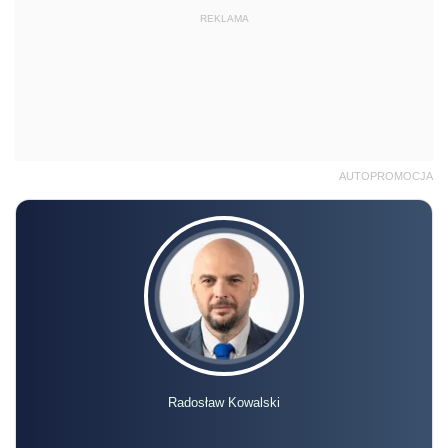
REKLAMA
AUTOPROMOCJA
Radosław Kowalski