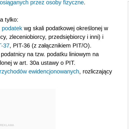
siąganych przez osoby fizyczne
.
a tylko:
j
podatek
wg skali podatkowej określonej w
y, zleceniobiorcy, przedsiębiorcy i inni) i
T-37
, PIT-36 (z załącznikiem PIT/O).
i podatnicy na tzw. podatku liniowym na
lonej w art. 30a ustawy o PIT.
 przychodów ewidencjonowanych
, rozliczający
REKLAMA