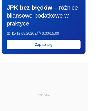
JPK bez błędów
– różnice
bilansowo-podatkowe w
praktyce
📅 11-12.08.2026 r.
🕐 9:00-15:00
Zapisz się
REKLAMA