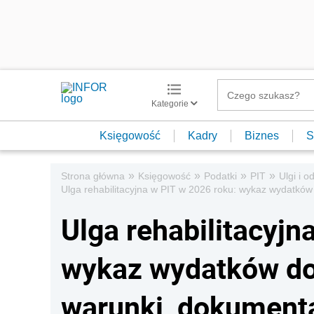
Kategorie
Księgowość
Kadry
Biznes
S
»
»
»
»
Strona główna
Księgowość
Podatki
PIT
Ulgi i o
Ulga rehabilitacyjna w PIT w 2026 roku: wykaz wydatków d
Ulga rehabilitacyjn
wykaz wydatków do 
warunki, dokumenta