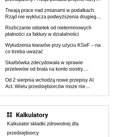
może zmienić zasady gry w Polsce
Trwają prace nad zmianami w podatkach.
Rząd nie wyklucza podwyższenia drugiego
progu PIT
Rozliczanie odsetek od nieterminowych
płatności za faktury w działalności
Wyłudzenia towarów przy użyciu KSeF – na
co trzeba uważać
Skarbówka zdecydowała w sprawie
przelewów od brata na konto siostry.
Pieniądze z emerytury mamy wyglądały jak
Od 2 sierpnia wchodzą nowe przepisy AI
darowizna, ale podatku jednak nie będzie
Act. Wielu przedsiębiorców może nie
wiedzieć, że dotyczą także ich
Kalkulatory
Kalkulator składki zdrowotnej dla
przedsiębiorcy