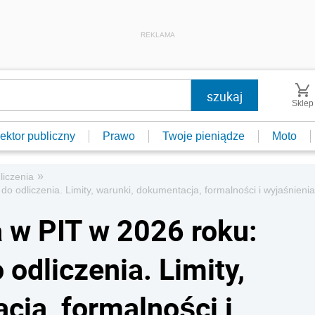
REKLAMA
Sklep
ektor publiczny
Prawo
Twoje pieniądze
Moto
»
dliczenia
o odliczenia. Limity, warunki, dokumentacja, formalności i wyjaśnieni
a w PIT w 2026 roku:
odliczenia. Limity,
cja, formalności i