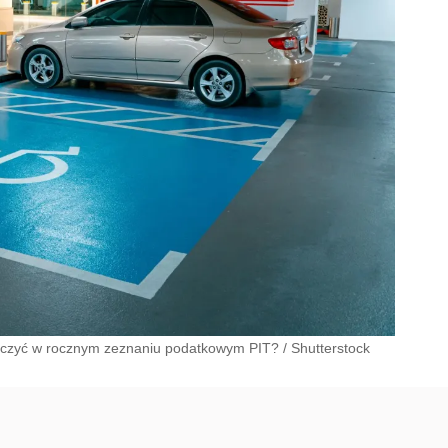
odliczyć w rocznym zeznaniu podatkowym PIT?
/
Shutterstock