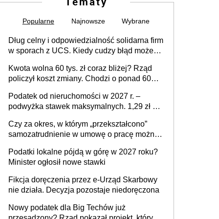
Tematy
Popularne
Najnowsze
Wybrane
Dług celny i odpowiedzialność solidarna firm
w sporach z UCS. Kiedy cudzy błąd może
stać się Twoim problemem
Kwota wolna 60 tys. zł coraz bliżej? Rząd
policzył koszt zmiany. Chodzi o ponad 60
mld zł
Podatek od nieruchomości w 2027 r. –
podwyżka stawek maksymalnych. 1,29 zł za
1 m2 mieszkania, 36,49 zł za 1 m2
Czy za okres, w którym „przekształcono”
budynków i lokali związanych z
samozatrudnienie w umowę o pracę można
prowadzeniem działalności gospodarczej
wystawić faktury korygujące? Rozwiązanie
Podatki lokalne pójdą w górę w 2027 roku?
umowy cywilnoprawnej jedynym
Minister ogłosił nowe stawki
racjonalnym wyjściem
Fikcja doręczenia przez e-Urząd Skarbowy
nie działa. Decyzja pozostaje niedoręczona
Nowy podatek dla Big Techów już
przesądzony? Rząd pokazał projekt, który