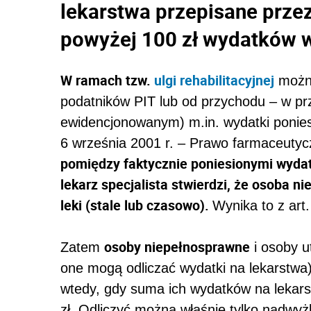
lekarstwa przepisane przez 
powyżej 100 zł wydatków 
W ramach tzw.
ulgi rehabilitacyjnej
można
podatników PIT lub od przychodu – w p
ewidencjonowanym) m.in. wydatki ponies
6 września 2001 r. – Prawo farmaceuty
pomiędzy faktycznie poniesionymi wydat
lekarz specjalista stwierdzi, że osoba 
leki (stale lub czasowo).
Wynika to z art.
osoby niepełnosprawne
Zatem
i osoby u
one mogą odliczać wydatki na lekarstwa) 
wtedy, gdy suma ich wydatków na lekar
zł. Odliczyć można właśnie tylko nadwy