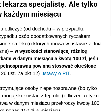
lekarza specjalistę. Ale tylko
w każdym miesiącu
 odliczyć (od dochodu – w przypadku
rzypadku osób opodatkowanych ryczałtem
ione na leki (o których mowa w ustawie z dnia
w wysokości stanowiącej różnicę
czne) –
kami w danym miesiącu a kwotą 100 zł, jeśli
niepełnosprawna powinna stosować określone
 26 ust. 7a pkt 12)
ustawy o PIT
.
trzymujące osoby niepełnosprawne (bo tylko
mogą skorzystać z tej ulgi (odliczenia) tylko
stwa w danym miesiącu przekroczy kwotę 100
żkę ponad 100 zł w miesiącu.