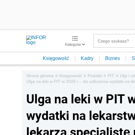
Kategorie
Księgowość
Kadry
Biznes
S
»
»
»
»
Strona główna
Księgowość
Podatki
PIT
Ulgi i o
Ulga na leki w PIT w 2026 r. - do odliczenia wydatki na 
Ulga na leki w PIT w
wydatki na lekarst
lekarza specjalistę