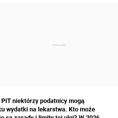
PIT niektórzy podatnicy mogą
u wydatki na lekarstwa. Kto może
e są zasady i limity tej ulgi? W 2026