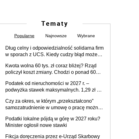
Tematy
Popularne
Najnowsze
Wybrane
Dług celny i odpowiedzialność solidarna firm
w sporach z UCS. Kiedy cudzy błąd może
stać się Twoim problemem
Kwota wolna 60 tys. zł coraz bliżej? Rząd
policzył koszt zmiany. Chodzi o ponad 60
mld zł
Podatek od nieruchomości w 2027 r. –
podwyżka stawek maksymalnych. 1,29 zł za
1 m2 mieszkania, 36,49 zł za 1 m2
Czy za okres, w którym „przekształcono”
budynków i lokali związanych z
samozatrudnienie w umowę o pracę można
prowadzeniem działalności gospodarczej
wystawić faktury korygujące? Rozwiązanie
Podatki lokalne pójdą w górę w 2027 roku?
umowy cywilnoprawnej jedynym
Minister ogłosił nowe stawki
racjonalnym wyjściem
Fikcja doręczenia przez e-Urząd Skarbowy