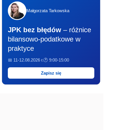
Małgorzata Tarkowska
JPK bez błędów
– różnice
bilansowo-podatkowe w
praktyce
📅 11-12.08.2026 r.
🕐 9:00-15:00
Zapisz się