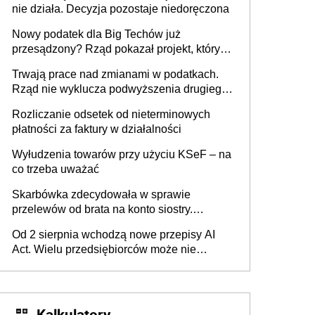
nie działa. Decyzja pozostaje niedoręczona
Nowy podatek dla Big Techów już
przesądzony? Rząd pokazał projekt, który
może zmienić zasady gry w Polsce
Trwają prace nad zmianami w podatkach.
Rząd nie wyklucza podwyższenia drugiego
progu PIT
Rozliczanie odsetek od nieterminowych
płatności za faktury w działalności
Wyłudzenia towarów przy użyciu KSeF – na
co trzeba uważać
Skarbówka zdecydowała w sprawie
przelewów od brata na konto siostry.
Pieniądze z emerytury mamy wyglądały jak
Od 2 sierpnia wchodzą nowe przepisy AI
darowizna, ale podatku jednak nie będzie
Act. Wielu przedsiębiorców może nie
wiedzieć, że dotyczą także ich
Kalkulatory