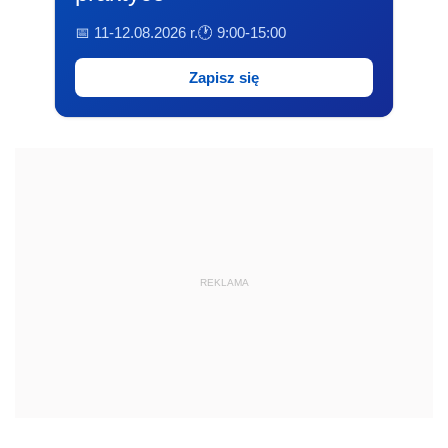
📅 11-12.08.2026 r.
🕐 9:00-15:00
Zapisz się
REKLAMA