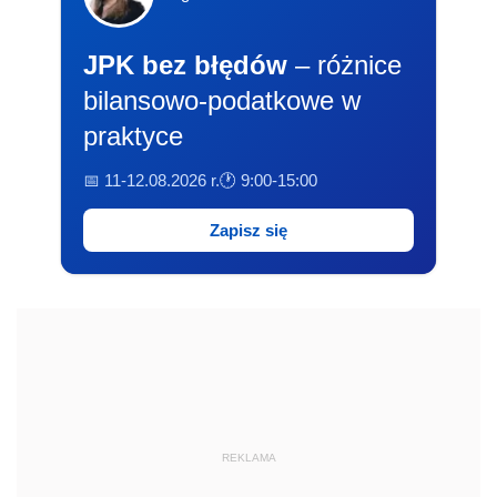
JPK bez błędów
– różnice
bilansowo-podatkowe w
praktyce
📅 11-12.08.2026 r.
🕐 9:00-15:00
Zapisz się
REKLAMA