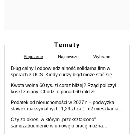
Tematy
Popularne
Najnowsze
Wybrane
Dług celny i odpowiedzialność solidarna firm w
sporach z UCS. Kiedy cudzy błąd może stać się
Twoim problemem
Kwota wolna 60 tys. zł coraz bliżej? Rząd policzył
koszt zmiany. Chodzi o ponad 60 mld zł
Podatek od nieruchomości w 2027 r. – podwyżka
stawek maksymalnych. 1,29 zł za 1 m2 mieszkania,
36,49 zł za 1 m2 budynków i lokali związanych z
Czy za okres, w którym „przekształcono”
prowadzeniem działalności gospodarczej
samozatrudnienie w umowę o pracę można
wystawić faktury korygujące? Rozwiązanie umowy