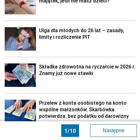
majątek, jeśli nie masz dzieci?
Ulga dla młodych do 26 lat – zasady,
limity i rozliczenie PIT
Składka zdrowotna na ryczałcie w 2026 r.
Znamy już nowe stawki
Przelew z konta osobistego na konto
wspólne małżonków. Skarbówka
potwierdza: bez podatku od darowizny
1/10
Następne
Wspólne rozliczenie PIT małżonków w