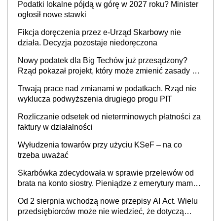
Podatki lokalne pójdą w górę w 2027 roku? Minister
cywilnoprawnej jedynym racjonalnym wyjściem
ogłosił nowe stawki
Fikcja doręczenia przez e-Urząd Skarbowy nie
działa. Decyzja pozostaje niedoręczona
Nowy podatek dla Big Techów już przesądzony?
Rząd pokazał projekt, który może zmienić zasady gry
w Polsce
Trwają prace nad zmianami w podatkach. Rząd nie
wyklucza podwyższenia drugiego progu PIT
Rozliczanie odsetek od nieterminowych płatności za
faktury w działalności
Wyłudzenia towarów przy użyciu KSeF – na co
trzeba uważać
Skarbówka zdecydowała w sprawie przelewów od
brata na konto siostry. Pieniądze z emerytury mamy
wyglądały jak darowizna, ale podatku jednak nie
Od 2 sierpnia wchodzą nowe przepisy AI Act. Wielu
będzie
przedsiębiorców może nie wiedzieć, że dotyczą