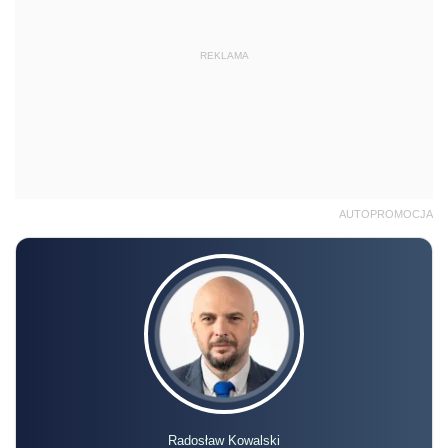
REKLAMA
AUTOPROMOCJA
Radosław Kowalski