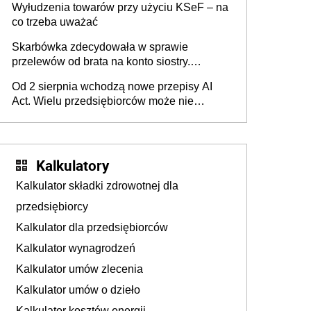
Wyłudzenia towarów przy użyciu KSeF – na
co trzeba uważać
Skarbówka zdecydowała w sprawie
przelewów od brata na konto siostry.
Pieniądze z emerytury mamy wyglądały jak
Od 2 sierpnia wchodzą nowe przepisy AI
darowizna, ale podatku jednak nie będzie
Act. Wielu przedsiębiorców może nie
wiedzieć, że dotyczą także ich
Kalkulatory
Kalkulator składki zdrowotnej dla
przedsiębiorcy
Kalkulator dla przedsiębiorców
Kalkulator wynagrodzeń
Kalkulator umów zlecenia
Kalkulator umów o dzieło
Kalkulator kosztów energii