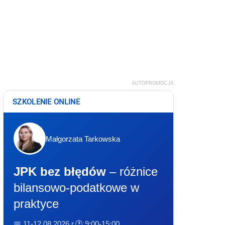
AUTOPROMOCJA
SZKOLENIE ONLINE
Małgorzata Tarkowska
JPK bez błędów
– różnice
bilansowo-podatkowe w
praktyce
📅 11-12.08.2026 r.
🕐 9:00-15:00