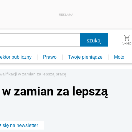
REKLAMA
Sklep
ektor publiczny
Prawo
Twoje pieniądze
Moto
alifikacji w zamian za lepszą pracę
i w zamian za lepszą
 się na newsletter