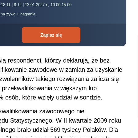
 18.11 | 8.12 | 13.01.2027 r., 10:00-15:00
, na żywo + nagranie
Zapisz się
ią respondenci, którzy deklarują, że bez
lifikowanie zawodowe w zamian za uzyskanie
wolenników takiego rozwiązania zalicza się
 przekwalifikowania w większym lub
 osób, które wzięły udział w sondzie.
kwalifikowania zawodowego nie
ędu Statystycznego. W II kwartale 2009 roku
nego brało udział 569 tysięcy Polaków. Dla