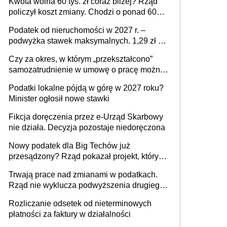
Kwota wolna 60 tys. zł coraz bliżej? Rząd
policzył koszt zmiany. Chodzi o ponad 60
mld zł
Podatek od nieruchomości w 2027 r. –
podwyżka stawek maksymalnych. 1,29 zł za
1 m2 mieszkania, 36,49 zł za 1 m2
Czy za okres, w którym „przekształcono”
budynków i lokali związanych z
samozatrudnienie w umowę o pracę można
prowadzeniem działalności gospodarczej
wystawić faktury korygujące? Rozwiązanie
Podatki lokalne pójdą w górę w 2027 roku?
umowy cywilnoprawnej jedynym
Minister ogłosił nowe stawki
racjonalnym wyjściem
Fikcja doręczenia przez e-Urząd Skarbowy
nie działa. Decyzja pozostaje niedoręczona
Nowy podatek dla Big Techów już
przesądzony? Rząd pokazał projekt, który
może zmienić zasady gry w Polsce
Trwają prace nad zmianami w podatkach.
Rząd nie wyklucza podwyższenia drugiego
progu PIT
Rozliczanie odsetek od nieterminowych
płatności za faktury w działalności