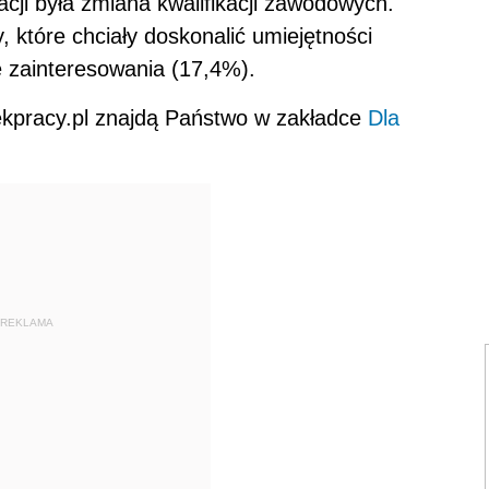
ji była zmiana kwalifikacji zawodowych.
które chciały doskonalić umiejętności
 zainteresowania (17,4%).
nekpracy.pl znajdą Państwo w zakładce
Dla
REKLAMA