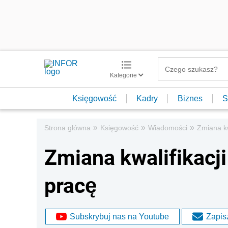
Kategorie
Księgowość
Kadry
Biznes
S
»
»
»
Strona główna
Księgowość
Wiadomości
Zmiana kw
Zmiana kwalifikacj
pracę
Subskrybuj nas na Youtube
Zapisz