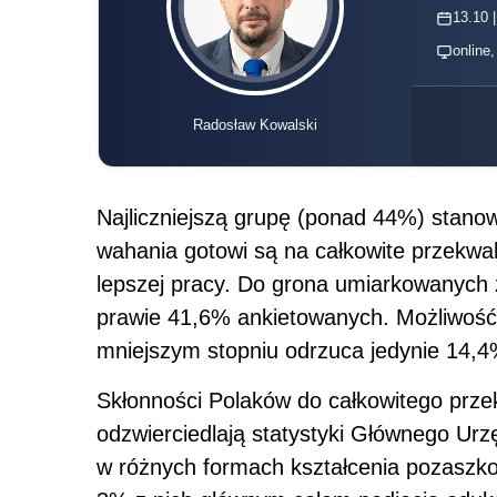
13.10 |
online
Radosław Kowalski
Najliczniejszą grupę (ponad 44%) stanow
wahania gotowi są na całkowite przekwa
lepszej pracy. Do grona umiarkowanych z
prawie 41,6% ankietowanych. Możliwość
mniejszym stopniu odrzuca jedynie 14,4%
Skłonności Polaków do całkowitego prze
odzwierciedlają statystyki Głównego Urz
w różnych formach kształcenia pozaszkol