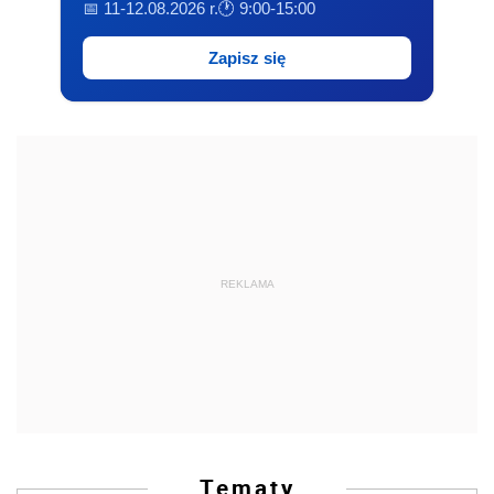
📅 11-12.08.2026 r.
🕐 9:00-15:00
Zapisz się
REKLAMA
Tematy