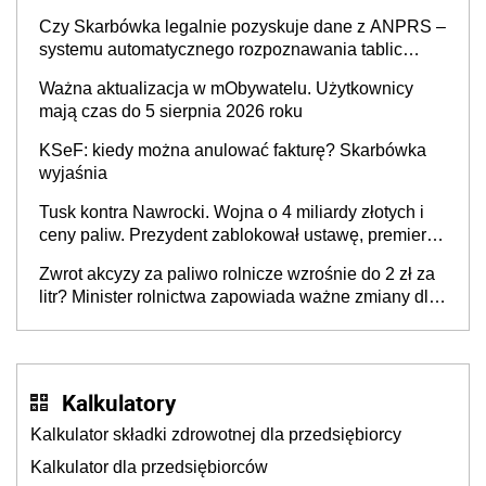
także ich
Czy Skarbówka legalnie pozyskuje dane z ANPRS –
systemu automatycznego rozpoznawania tablic
rejestracyjnych pojazdów z kamer drogowych?
Ważna aktualizacja w mObywatelu. Użytkownicy
mają czas do 5 sierpnia 2026 roku
KSeF: kiedy można anulować fakturę? Skarbówka
wyjaśnia
Tusk kontra Nawrocki. Wojna o 4 miliardy złotych i
ceny paliw. Prezydent zablokował ustawę, premier
mówi o „ciosie wymierzonym we wszystkich polskich
Zwrot akcyzy za paliwo rolnicze wzrośnie do 2 zł za
kierowców”
litr? Minister rolnictwa zapowiada ważne zmiany dla
rolników
Kalkulatory
Kalkulator składki zdrowotnej dla przedsiębiorcy
Kalkulator dla przedsiębiorców