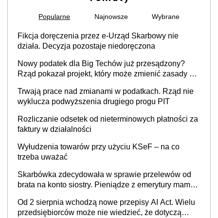
Popularne
Najnowsze
Wybrane
Fikcja doręczenia przez e-Urząd Skarbowy nie
działa. Decyzja pozostaje niedoręczona
Nowy podatek dla Big Techów już przesądzony?
Rząd pokazał projekt, który może zmienić zasady gry
w Polsce
Trwają prace nad zmianami w podatkach. Rząd nie
wyklucza podwyższenia drugiego progu PIT
Rozliczanie odsetek od nieterminowych płatności za
faktury w działalności
Wyłudzenia towarów przy użyciu KSeF – na co
trzeba uważać
Skarbówka zdecydowała w sprawie przelewów od
brata na konto siostry. Pieniądze z emerytury mamy
wyglądały jak darowizna, ale podatku jednak nie
Od 2 sierpnia wchodzą nowe przepisy AI Act. Wielu
będzie
przedsiębiorców może nie wiedzieć, że dotyczą