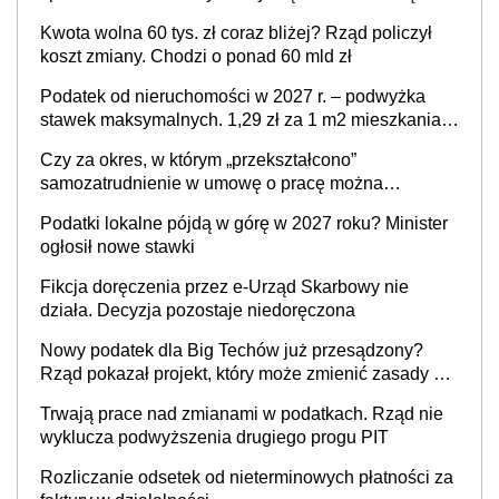
Twoim problemem
Kwota wolna 60 tys. zł coraz bliżej? Rząd policzył
koszt zmiany. Chodzi o ponad 60 mld zł
Podatek od nieruchomości w 2027 r. – podwyżka
stawek maksymalnych. 1,29 zł za 1 m2 mieszkania,
36,49 zł za 1 m2 budynków i lokali związanych z
Czy za okres, w którym „przekształcono”
prowadzeniem działalności gospodarczej
samozatrudnienie w umowę o pracę można
wystawić faktury korygujące? Rozwiązanie umowy
Podatki lokalne pójdą w górę w 2027 roku? Minister
cywilnoprawnej jedynym racjonalnym wyjściem
ogłosił nowe stawki
Fikcja doręczenia przez e-Urząd Skarbowy nie
działa. Decyzja pozostaje niedoręczona
Nowy podatek dla Big Techów już przesądzony?
Rząd pokazał projekt, który może zmienić zasady gry
w Polsce
Trwają prace nad zmianami w podatkach. Rząd nie
wyklucza podwyższenia drugiego progu PIT
Rozliczanie odsetek od nieterminowych płatności za