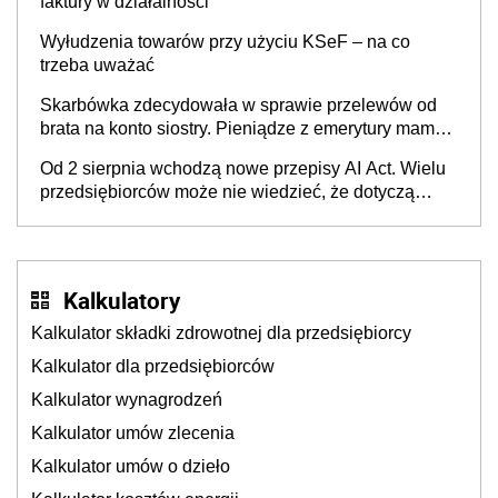
faktury w działalności
Wyłudzenia towarów przy użyciu KSeF – na co
trzeba uważać
Skarbówka zdecydowała w sprawie przelewów od
brata na konto siostry. Pieniądze z emerytury mamy
wyglądały jak darowizna, ale podatku jednak nie
Od 2 sierpnia wchodzą nowe przepisy AI Act. Wielu
będzie
przedsiębiorców może nie wiedzieć, że dotyczą
także ich
Kalkulatory
Kalkulator składki zdrowotnej dla przedsiębiorcy
Kalkulator dla przedsiębiorców
Kalkulator wynagrodzeń
Kalkulator umów zlecenia
Kalkulator umów o dzieło