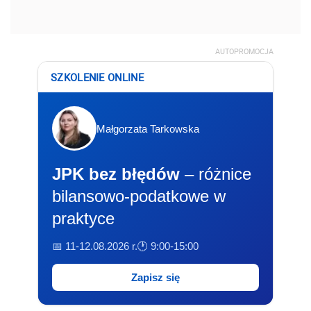
AUTOPROMOCJA
SZKOLENIE ONLINE
Małgorzata Tarkowska
JPK bez błędów
– różnice
bilansowo-podatkowe w
praktyce
📅 11-12.08.2026 r.
🕐 9:00-15:00
Zapisz się