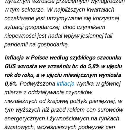
wyraźnym wzroście przeciętnych wynagrodzeń
w tym sektorze. W najbliższych kwartałach
oczekiwane jest utrzymywanie się korzystnej
sytuacji gospodarczej, choć czynnikiem
niepewności jest nadal wpływ jesiennej fali
pandemii na gospodarkę.
Inflacja w Polsce według szybkiego szacunku
GUS wzrosła we wrześniu br. do 5,8% w ujęciu
rok do roku, a w ujęciu miesięcznym wyniosła
0,6%
. Podwyższona
inflacja
wynika w głównej
mierze z oddziaływania czynników
niezależnych od krajowej polityki pieniężnej, w
tym wyższych niż przed rokiem cen surowców
energetycznych i żywnościowych na rynkach
światowych, wcześniejszych podwyżek cen