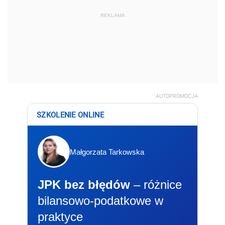
Małgorzata Tarkowska
JPK bez błędów
– różnice
bilansowo-podatkowe w
praktyce
📅 11-12.08.2026 r.
🕐 9:00-15:00
Zapisz się