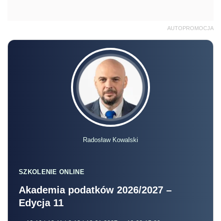
Radosław Kowalski
SZKOLENIE ONLINE
Akademia podatków 2026/2027 –
Edycja 11
13.10 | 18.11 | 8.12 | 13.01.2027 r., 10:00-15:00
online, na żywo + nagranie
Zapisz się
Zobacz również:
Niedziela handlowa - maj 2022
Niedziela handlowa - kwiecień 2022