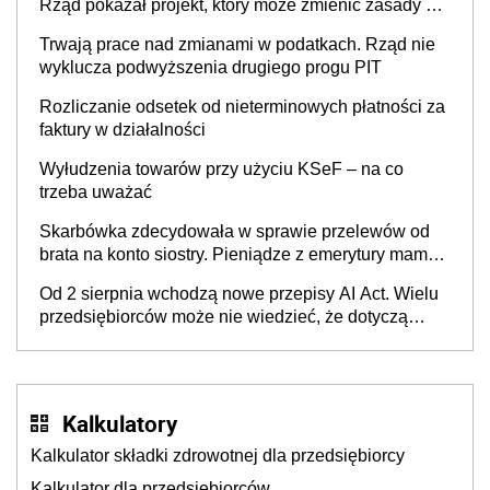
będzie
przedsiębiorców może nie wiedzieć, że dotyczą
także ich
Kalkulatory
Kalkulator składki zdrowotnej dla przedsiębiorcy
Kalkulator dla przedsiębiorców
Kalkulator wynagrodzeń
Kalkulator umów zlecenia
Kalkulator umów o dzieło
Kalkulator kosztów energii
Kalkulator kredytów
Kalkulator VAT
Odsetki od zaległości podatkowych
Kalkulator ilości dni
Kalkulator dat