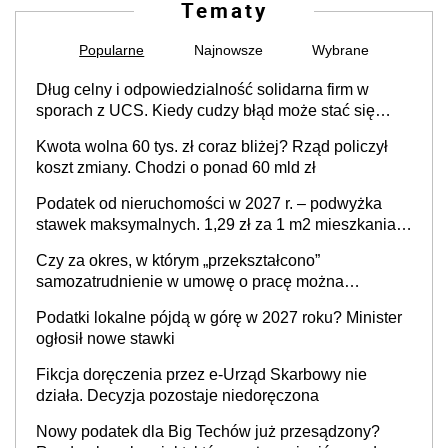
samozatrudnienie w umowę o pracę można
wystawić faktury korygujące? Rozwiązanie umowy
Podatki lokalne pójdą w górę w 2027 roku? Minister
cywilnoprawnej jedynym racjonalnym wyjściem
ogłosił nowe stawki
Fikcja doręczenia przez e-Urząd Skarbowy nie
działa. Decyzja pozostaje niedoręczona
Nowy podatek dla Big Techów już przesądzony?
Rząd pokazał projekt, który może zmienić zasady gry
w Polsce
Trwają prace nad zmianami w podatkach. Rząd nie
wyklucza podwyższenia drugiego progu PIT
Rozliczanie odsetek od nieterminowych płatności za
faktury w działalności
Wyłudzenia towarów przy użyciu KSeF – na co
trzeba uważać
Skarbówka zdecydowała w sprawie przelewów od
brata na konto siostry. Pieniądze z emerytury mamy
wyglądały jak darowizna, ale podatku jednak nie
Od 2 sierpnia wchodzą nowe przepisy AI Act. Wielu