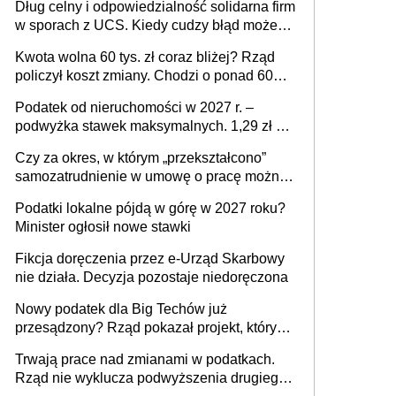
Dług celny i odpowiedzialność solidarna firm
w sporach z UCS. Kiedy cudzy błąd może
stać się Twoim problemem
Kwota wolna 60 tys. zł coraz bliżej? Rząd
policzył koszt zmiany. Chodzi o ponad 60
mld zł
Podatek od nieruchomości w 2027 r. –
podwyżka stawek maksymalnych. 1,29 zł za
1 m2 mieszkania, 36,49 zł za 1 m2
Czy za okres, w którym „przekształcono”
budynków i lokali związanych z
samozatrudnienie w umowę o pracę można
prowadzeniem działalności gospodarczej
wystawić faktury korygujące? Rozwiązanie
Podatki lokalne pójdą w górę w 2027 roku?
umowy cywilnoprawnej jedynym
Minister ogłosił nowe stawki
racjonalnym wyjściem
Fikcja doręczenia przez e-Urząd Skarbowy
nie działa. Decyzja pozostaje niedoręczona
Nowy podatek dla Big Techów już
przesądzony? Rząd pokazał projekt, który
może zmienić zasady gry w Polsce
Trwają prace nad zmianami w podatkach.
Rząd nie wyklucza podwyższenia drugiego