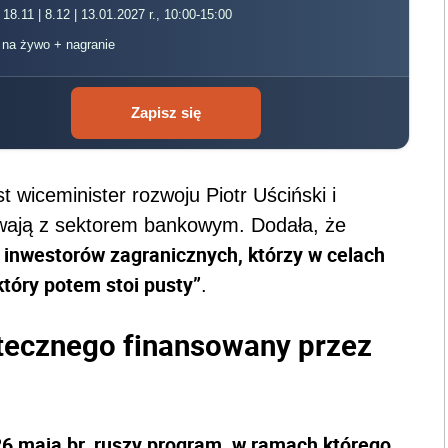
 18.11 | 8.12 | 13.01.2027 r., 10:00-15:00
, na żywo + nagranie
Zapisz się
t wiceminister rozwoju Piotr Uściński i
trwają z sektorem bankowym. Dodała, że
inwestorów zagranicznych, którzy w celach
tóry potem stoi pusty”
.
tecznego finansowany przez
26 maja br. ruszy program, w ramach którego