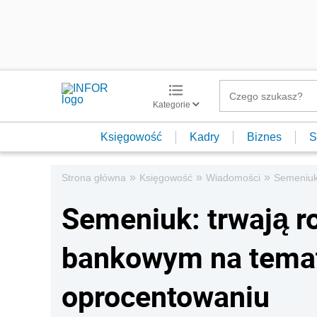
Kategorie
Księgowość
Kadry
Biznes
S
»
»
»
Strona główna
Księgowość
Wiadomości
Semeniuk
Semeniuk: trwają 
bankowym na temat
oprocentowaniu