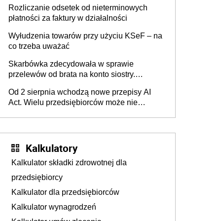
progu PIT
Rozliczanie odsetek od nieterminowych
płatności za faktury w działalności
Wyłudzenia towarów przy użyciu KSeF – na
co trzeba uważać
Skarbówka zdecydowała w sprawie
przelewów od brata na konto siostry.
Pieniądze z emerytury mamy wyglądały jak
Od 2 sierpnia wchodzą nowe przepisy AI
darowizna, ale podatku jednak nie będzie
Act. Wielu przedsiębiorców może nie
wiedzieć, że dotyczą także ich
Kalkulatory
Kalkulator składki zdrowotnej dla
przedsiębiorcy
Kalkulator dla przedsiębiorców
Kalkulator wynagrodzeń