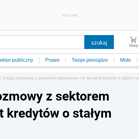
REKLAMA
Sklep
ektor publiczny
Prawo
Twoje pieniądze
Moto
: trwają rozmowy z sektorem bankowym na temat kredytów o stałym o
rozmowy z sektorem
 kredytów o stałym