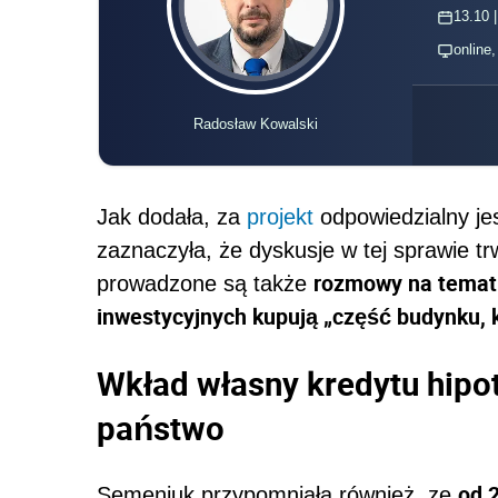
13.10 |
online
Radosław Kowalski
Jak dodała, za
projekt
odpowiedzialny jes
zaznaczyła, że dyskusje w tej sprawie 
rozmowy na temat 
prowadzone są także
inwestycyjnych kupują „część budynku, k
Wkład własny kredytu hipo
państwo
od 
Semeniuk przypomniała również, ze