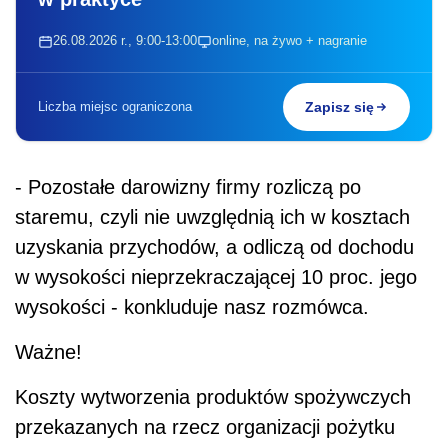
26.08.2026 r., 9:00-13:00
online, na żywo + nagranie
Liczba miejsc ograniczona
Zapisz się
- Pozostałe darowizny firmy rozliczą po
staremu, czyli nie uwzględnią ich w kosztach
uzyskania przychodów, a odliczą od dochodu
w wysokości nieprzekraczającej 10 proc. jego
wysokości - konkluduje nasz rozmówca.
Ważne!
Koszty wytworzenia produktów spożywczych
przekazanych na rzecz organizacji pożytku