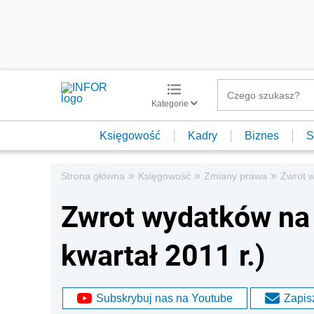
Kategorie
Księgowość
Kadry
Biznes
S
»
»
»
Strona główna
Księgowość
Zmiany prawa
Zwrot w
Zwrot wydatków na 
kwartał 2011 r.)
Subskrybuj nas na Youtube
Zapisz