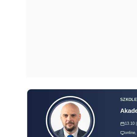
SZKOLE
Akade
13.10 |
online