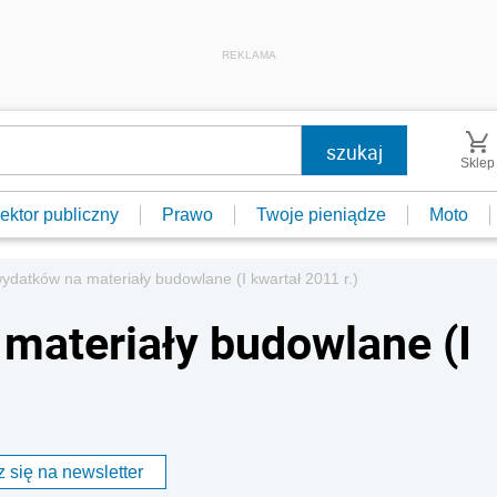
REKLAMA
Sklep
ektor publiczny
Prawo
Twoje pieniądze
Moto
ydatków na materiały budowlane (I kwartał 2011 r.)
materiały budowlane (I
 się na newsletter