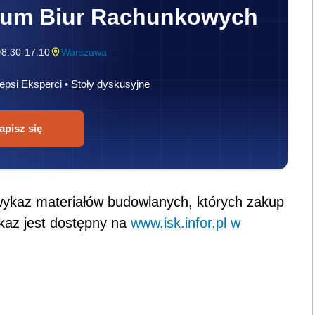
rum Biur Rachunkowych
8:30-17:10
Warszawa
epsi Eksperci • Stoły dyskusyjne
apisz się
wykaz materiałów budowlanych, których zakup
kaz jest dostępny na
www.isk.infor.pl w