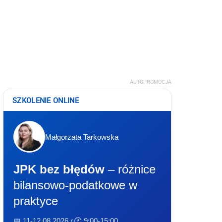
AUTOPROMOCJA
SZKOLENIE ONLINE
Małgorzata Tarkowska
JPK bez błędów
– różnice
bilansowo-podatkowe w
praktyce
📅 11-12.08.2026 r.
🕐 9:00-15:00