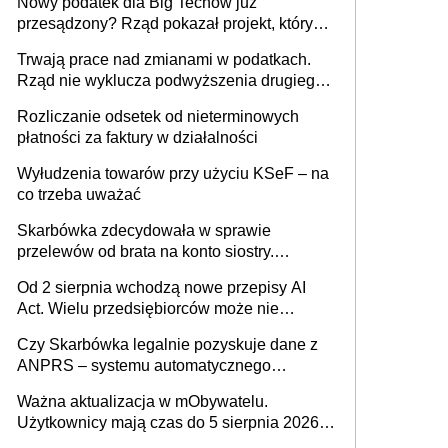
Nowy podatek dla Big Techów już
przesądzony? Rząd pokazał projekt, który
może zmienić zasady gry w Polsce
Trwają prace nad zmianami w podatkach.
Rząd nie wyklucza podwyższenia drugiego
progu PIT
Rozliczanie odsetek od nieterminowych
płatności za faktury w działalności
Wyłudzenia towarów przy użyciu KSeF – na
co trzeba uważać
Skarbówka zdecydowała w sprawie
przelewów od brata na konto siostry.
Pieniądze z emerytury mamy wyglądały jak
Od 2 sierpnia wchodzą nowe przepisy AI
darowizna, ale podatku jednak nie będzie
Act. Wielu przedsiębiorców może nie
wiedzieć, że dotyczą także ich
Czy Skarbówka legalnie pozyskuje dane z
ANPRS – systemu automatycznego
rozpoznawania tablic rejestracyjnych
Ważna aktualizacja w mObywatelu.
pojazdów z kamer drogowych?
Użytkownicy mają czas do 5 sierpnia 2026
roku