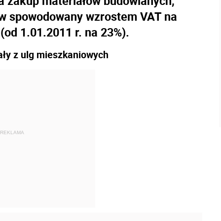
na zakup materiałów budowlanych,
ków spowodowany wzrostem VAT na
od 1.01.2011 r. na 23%).
tały z ulg mieszkaniowych
REKLAMA