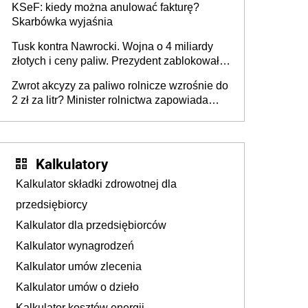
KSeF: kiedy można anulować fakturę?
Skarbówka wyjaśnia
Tusk kontra Nawrocki. Wojna o 4 miliardy
złotych i ceny paliw. Prezydent zablokował
ustawę, premier mówi o „ciosie
Zwrot akcyzy za paliwo rolnicze wzrośnie do
wymierzonym we wszystkich polskich
2 zł za litr? Minister rolnictwa zapowiada
kierowców”
ważne zmiany dla rolników
Kalkulatory
Kalkulator składki zdrowotnej dla
przedsiębiorcy
Kalkulator dla przedsiębiorców
Kalkulator wynagrodzeń
Kalkulator umów zlecenia
Kalkulator umów o dzieło
Kalkulator kosztów energii