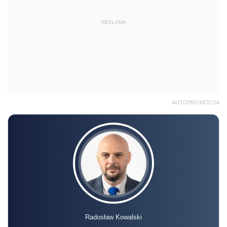
REKLAMA
AUTOPROMOCJA
Radosław Kowalski