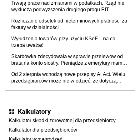
Trwają prace nad zmianami w podatkach. Rząd nie
wyklucza podwyższenia drugiego progu PIT
Rozliczanie odsetek od nieterminowych płatności za
faktury w działalności
Wyłudzenia towarów przy użyciu KSeF – na co
trzeba uważać
Skarbówka zdecydowała w sprawie przelewów od
brata na konto siostry. Pieniądze z emerytury mamy
wyglądały jak darowizna, ale podatku jednak nie
Od 2 sierpnia wchodzą nowe przepisy AI Act. Wielu
będzie
przedsiębiorców może nie wiedzieć, że dotyczą
także ich
Kalkulatory
Kalkulator składki zdrowotnej dla przedsiębiorcy
Kalkulator dla przedsiębiorców
Kalkulator wynagrodzeń