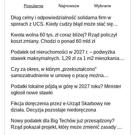
Popularne
Najnowsze
Wybrane
Dług celny i odpowiedzialność solidarna firm w
sporach z UCS. Kiedy cudzy błąd może stać się
Twoim problemem
Kwota wolna 60 tys. zł coraz bliżej? Rząd policzył
koszt zmiany. Chodzi o ponad 60 mld zł
Podatek od nieruchomości w 2027 r. – podwyżka
stawek maksymalnych. 1,29 zł za 1 m2 mieszkania,
36,49 zł za 1 m2 budynków i lokali związanych z
Czy za okres, w którym „przekształcono”
prowadzeniem działalności gospodarczej
samozatrudnienie w umowę o pracę można
wystawić faktury korygujące? Rozwiązanie umowy
Podatki lokalne pójdą w górę w 2027 roku? Minister
cywilnoprawnej jedynym racjonalnym wyjściem
ogłosił nowe stawki
Fikcja doręczenia przez e-Urząd Skarbowy nie
działa. Decyzja pozostaje niedoręczona
Nowy podatek dla Big Techów już przesądzony?
Rząd pokazał projekt, który może zmienić zasady gry
w Polsce