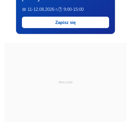
📅 11-12.08.2026 r.
🕐 9:00-15:00
Zapisz się
REKLAMA