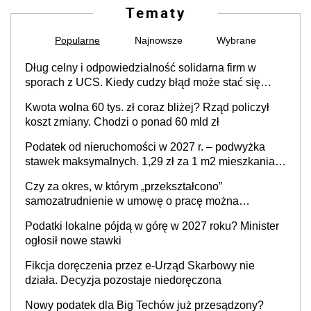
Tematy
Popularne
Najnowsze
Wybrane
Dług celny i odpowiedzialność solidarna firm w
sporach z UCS. Kiedy cudzy błąd może stać się
Twoim problemem
Kwota wolna 60 tys. zł coraz bliżej? Rząd policzył
koszt zmiany. Chodzi o ponad 60 mld zł
Podatek od nieruchomości w 2027 r. – podwyżka
stawek maksymalnych. 1,29 zł za 1 m2 mieszkania,
36,49 zł za 1 m2 budynków i lokali związanych z
Czy za okres, w którym „przekształcono”
prowadzeniem działalności gospodarczej
samozatrudnienie w umowę o pracę można
wystawić faktury korygujące? Rozwiązanie umowy
Podatki lokalne pójdą w górę w 2027 roku? Minister
cywilnoprawnej jedynym racjonalnym wyjściem
ogłosił nowe stawki
Fikcja doręczenia przez e-Urząd Skarbowy nie
działa. Decyzja pozostaje niedoręczona
Nowy podatek dla Big Techów już przesądzony?