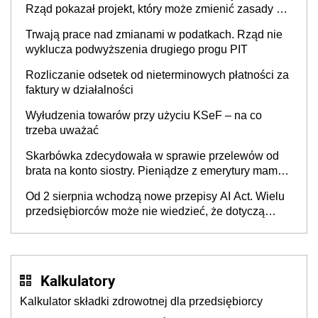
Rząd pokazał projekt, który może zmienić zasady gry
w Polsce
Trwają prace nad zmianami w podatkach. Rząd nie
wyklucza podwyższenia drugiego progu PIT
Rozliczanie odsetek od nieterminowych płatności za
faktury w działalności
Wyłudzenia towarów przy użyciu KSeF – na co
trzeba uważać
Skarbówka zdecydowała w sprawie przelewów od
brata na konto siostry. Pieniądze z emerytury mamy
wyglądały jak darowizna, ale podatku jednak nie
Od 2 sierpnia wchodzą nowe przepisy AI Act. Wielu
będzie
przedsiębiorców może nie wiedzieć, że dotyczą
także ich
Kalkulatory
Kalkulator składki zdrowotnej dla przedsiębiorcy