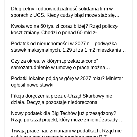
Dług celny i odpowiedzialność solidarna firm w
sporach z UCS. Kiedy cudzy błąd może stać się
Twoim problemem
Kwota wolna 60 tys. zł coraz bliżej? Rząd policzył
koszt zmiany. Chodzi o ponad 60 mld zł
Podatek od nieruchomości w 2027 r. – podwyżka
stawek maksymalnych. 1,29 zł za 1 m2 mieszkania,
36,49 zł za 1 m2 budynków i lokali związanych z
Czy za okres, w którym „przekształcono”
prowadzeniem działalności gospodarczej
samozatrudnienie w umowę o pracę można
wystawić faktury korygujące? Rozwiązanie umowy
Podatki lokalne pójdą w górę w 2027 roku? Minister
cywilnoprawnej jedynym racjonalnym wyjściem
ogłosił nowe stawki
Fikcja doręczenia przez e-Urząd Skarbowy nie
działa. Decyzja pozostaje niedoręczona
Nowy podatek dla Big Techów już przesądzony?
Rząd pokazał projekt, który może zmienić zasady gry
w Polsce
Trwają prace nad zmianami w podatkach. Rząd nie