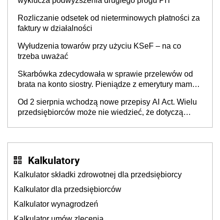
wyklucza podwyższenia drugiego progu PIT
Rozliczanie odsetek od nieterminowych płatności za
faktury w działalności
Wyłudzenia towarów przy użyciu KSeF – na co
trzeba uważać
Skarbówka zdecydowała w sprawie przelewów od
brata na konto siostry. Pieniądze z emerytury mamy
wyglądały jak darowizna, ale podatku jednak nie
Od 2 sierpnia wchodzą nowe przepisy AI Act. Wielu
będzie
przedsiębiorców może nie wiedzieć, że dotyczą
także ich
Kalkulatory
Kalkulator składki zdrowotnej dla przedsiębiorcy
Kalkulator dla przedsiębiorców
Kalkulator wynagrodzeń
Kalkulator umów zlecenia