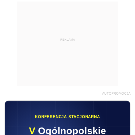
REKLAMA
AUTOPROMOCJA
KONFERENCJA STACJONARNA
V
Ogólnopolskie