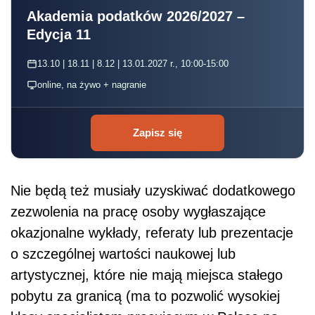
Akademia podatków 2026/2027 –
Edycja 11
13.10 | 18.11 | 8.12 | 13.01.2027 r., 10:00-15:00
online, na żywo + nagranie
Zapisz się
Nie będą też musiały uzyskiwać dodatkowego
zezwolenia na pracę osoby wygłaszające
okazjonalne wykłady, referaty lub prezentacje
o szczególnej wartości naukowej lub
artystycznej, które nie mają miejsca stałego
pobytu za granicą (ma to pozwolić wysokiej