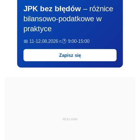
JPK bez błędów
– różnice
bilansowo-podatkowe w
praktyce
📅 11-12.08.2026 r.
🕐 9:00-15:00
Zapisz się
REKLAMA