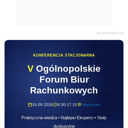
AUTOPROMOCJA
KONFERENCJA STACJONARNA
V
Ogólnopolskie
Forum Biur
Rachunkowych
16.09.2026
8:30-17:10
Warszawa
Praktyczna wiedza • Najlepsi Eksperci • Stoły
dyskusyjne