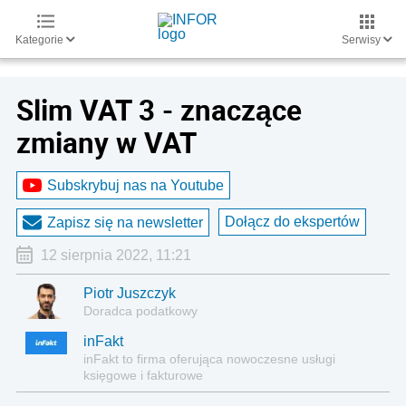
Kategorie
Serwisy
Slim VAT 3 - znaczące
zmiany w VAT
Subskrybuj nas na Youtube
Dołącz do ekspertów
Zapisz się na newsletter
12 sierpnia 2022, 11:21
Piotr Juszczyk
Doradca podatkowy
inFakt
inFakt to firma oferująca nowoczesne usługi
księgowe i fakturowe