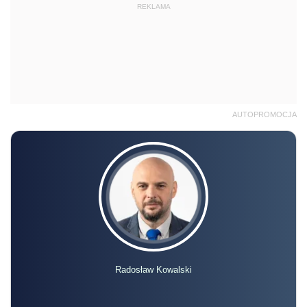
REKLAMA
AUTOPROMOCJA
Radosław Kowalski