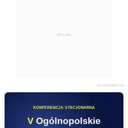
REKLAMA
AUTOPROMOCJA
KONFERENCJA STACJONARNA
V
Ogólnopolskie