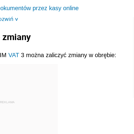
okumentów przez kasy online
ozwiń
>
e zmiany
LIM
VAT
3 można zaliczyć zmiany w obrębie:
REKLAMA