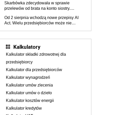
Skarbówka zdecydowała w sprawie
przelewów od brata na konto siostry.
Pieniądze z emerytury mamy wyglądały jak
Od 2 sierpnia wchodzą nowe przepisy AI
darowizna, ale podatku jednak nie będzie
Act. Wielu przedsiębiorców może nie
wiedzieć, że dotyczą także ich
Kalkulatory
Kalkulator składki zdrowotnej dla
przedsiębiorcy
Kalkulator dla przedsiębiorców
Kalkulator wynagrodzeń
Kalkulator umów zlecenia
Kalkulator umów o dzieło
Kalkulator kosztów energii
Kalkulator kredytów