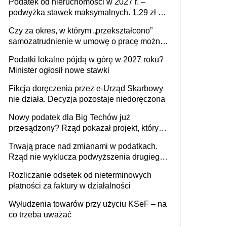
Podatek od nieruchomości w 2027 r. –
podwyżka stawek maksymalnych. 1,29 zł za
1 m2 mieszkania, 36,49 zł za 1 m2
Czy za okres, w którym „przekształcono”
budynków i lokali związanych z
samozatrudnienie w umowę o pracę można
prowadzeniem działalności gospodarczej
wystawić faktury korygujące? Rozwiązanie
Podatki lokalne pójdą w górę w 2027 roku?
umowy cywilnoprawnej jedynym
Minister ogłosił nowe stawki
racjonalnym wyjściem
Fikcja doręczenia przez e-Urząd Skarbowy
nie działa. Decyzja pozostaje niedoręczona
Nowy podatek dla Big Techów już
przesądzony? Rząd pokazał projekt, który
może zmienić zasady gry w Polsce
Trwają prace nad zmianami w podatkach.
Rząd nie wyklucza podwyższenia drugiego
progu PIT
Rozliczanie odsetek od nieterminowych
płatności za faktury w działalności
Wyłudzenia towarów przy użyciu KSeF – na
co trzeba uważać