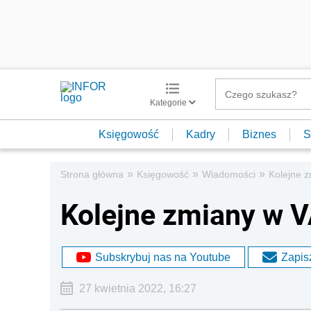
Kategorie
Księgowość
Kadry
Biznes
S
»
»
»
Strona główna
Księgowość
Wiadomości
Kolejne z
Kolejne zmiany w V
Subskrybuj nas na Youtube
Zapisz
27 kwietnia 2022, 16:27