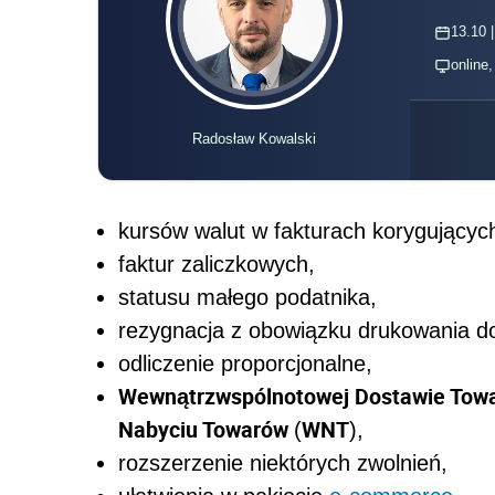
13.10 |
online
Radosław Kowalski
kursów walut w fakturach korygującyc
faktur zaliczkowych,
statusu małego podatnika,
rezygnacja z obowiązku drukowania d
odliczenie proporcjonalne,
Wewnątrzwspólnotowej Dostawie Tow
Nabyciu Towarów
WNT
(
),
rozszerzenie niektórych zwolnień,