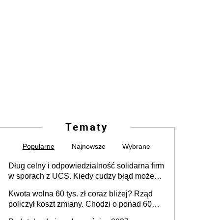
Tematy
Popularne
Najnowsze
Wybrane
Dług celny i odpowiedzialność solidarna firm
w sporach z UCS. Kiedy cudzy błąd może
stać się Twoim problemem
Kwota wolna 60 tys. zł coraz bliżej? Rząd
policzył koszt zmiany. Chodzi o ponad 60
mld zł