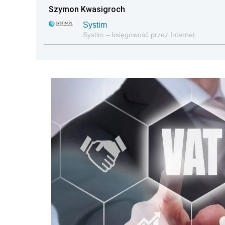
Szymon Kwasigroch
Systim
Systim – księgowość przez Internet