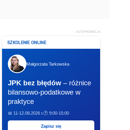
AUTOPROMOCJA
SZKOLENIE ONLINE
Małgorzata Tarkowska
JPK bez błędów
– różnice
bilansowo-podatkowe w
praktyce
📅 11-12.08.2026 r.
🕐 9:00-15:00
Zapisz się