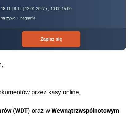
 18.11 | 8.12 | 13.01.2027 r., 10:00-15:00
, na żywo + nagranie
Zapisz się
h,
okumentów przez kasy online,
arów
WDT
Wewnątrzwspólnotowym
(
) oraz w