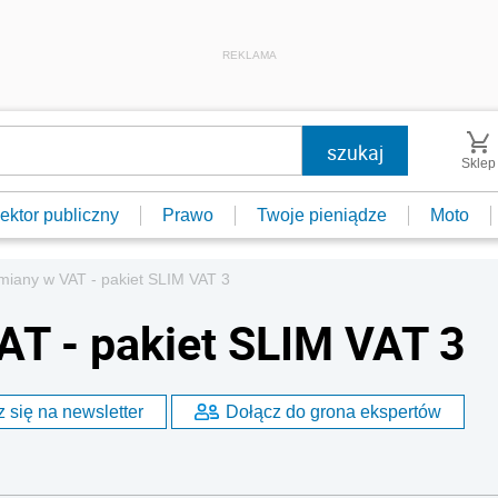
REKLAMA
Sklep
ektor publiczny
Prawo
Twoje pieniądze
Moto
miany w VAT - pakiet SLIM VAT 3
AT - pakiet SLIM VAT 3
 się na newsletter
Dołącz do grona ekspertów