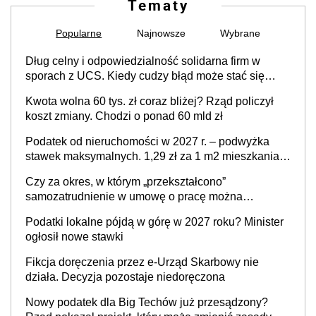
Tematy
Popularne
Najnowsze
Wybrane
Dług celny i odpowiedzialność solidarna firm w
sporach z UCS. Kiedy cudzy błąd może stać się
Twoim problemem
Kwota wolna 60 tys. zł coraz bliżej? Rząd policzył
koszt zmiany. Chodzi o ponad 60 mld zł
Podatek od nieruchomości w 2027 r. – podwyżka
stawek maksymalnych. 1,29 zł za 1 m2 mieszkania,
36,49 zł za 1 m2 budynków i lokali związanych z
Czy za okres, w którym „przekształcono”
prowadzeniem działalności gospodarczej
samozatrudnienie w umowę o pracę można
wystawić faktury korygujące? Rozwiązanie umowy
Podatki lokalne pójdą w górę w 2027 roku? Minister
cywilnoprawnej jedynym racjonalnym wyjściem
ogłosił nowe stawki
Fikcja doręczenia przez e-Urząd Skarbowy nie
działa. Decyzja pozostaje niedoręczona
Nowy podatek dla Big Techów już przesądzony?