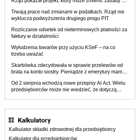
Rząd pokazał projekt, który może zmienić zasady gry
w Polsce
Trwają prace nad zmianami w podatkach. Rząd nie
wyklucza podwyższenia drugiego progu PIT
Rozliczanie odsetek od nieterminowych płatności za
faktury w działalności
Wyłudzenia towarów przy użyciu KSeF – na co
trzeba uważać
Skarbówka zdecydowała w sprawie przelewów od
brata na konto siostry. Pieniądze z emerytury mamy
wyglądały jak darowizna, ale podatku jednak nie
Od 2 sierpnia wchodzą nowe przepisy AI Act. Wielu
będzie
przedsiębiorców może nie wiedzieć, że dotyczą
także ich
Kalkulatory
Kalkulator składki zdrowotnej dla przedsiębiorcy
Kalkulator dla przedsiębiorców