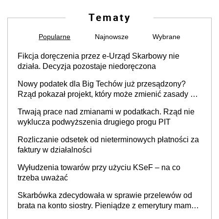
Tematy
Popularne
Najnowsze
Wybrane
Fikcja doręczenia przez e-Urząd Skarbowy nie
działa. Decyzja pozostaje niedoręczona
Nowy podatek dla Big Techów już przesądzony?
Rząd pokazał projekt, który może zmienić zasady gry
w Polsce
Trwają prace nad zmianami w podatkach. Rząd nie
wyklucza podwyższenia drugiego progu PIT
Rozliczanie odsetek od nieterminowych płatności za
faktury w działalności
Wyłudzenia towarów przy użyciu KSeF – na co
trzeba uważać
Skarbówka zdecydowała w sprawie przelewów od
brata na konto siostry. Pieniądze z emerytury mamy
wyglądały jak darowizna, ale podatku jednak nie