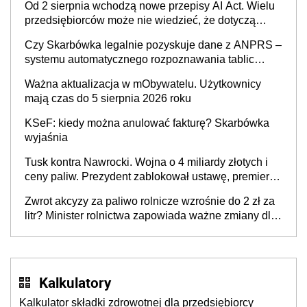
Od 2 sierpnia wchodzą nowe przepisy AI Act. Wielu
będzie
przedsiębiorców może nie wiedzieć, że dotyczą
także ich
Czy Skarbówka legalnie pozyskuje dane z ANPRS –
systemu automatycznego rozpoznawania tablic
rejestracyjnych pojazdów z kamer drogowych?
Ważna aktualizacja w mObywatelu. Użytkownicy
mają czas do 5 sierpnia 2026 roku
KSeF: kiedy można anulować fakturę? Skarbówka
wyjaśnia
Tusk kontra Nawrocki. Wojna o 4 miliardy złotych i
ceny paliw. Prezydent zablokował ustawę, premier
mówi o „ciosie wymierzonym we wszystkich polskich
Zwrot akcyzy za paliwo rolnicze wzrośnie do 2 zł za
kierowców”
litr? Minister rolnictwa zapowiada ważne zmiany dla
rolników
Kalkulatory
Kalkulator składki zdrowotnej dla przedsiębiorcy