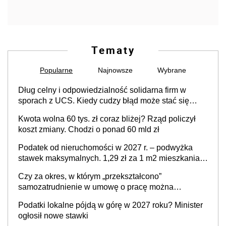
Tematy
Popularne
Najnowsze
Wybrane
Dług celny i odpowiedzialność solidarna firm w
sporach z UCS. Kiedy cudzy błąd może stać się
Twoim problemem
Kwota wolna 60 tys. zł coraz bliżej? Rząd policzył
koszt zmiany. Chodzi o ponad 60 mld zł
Podatek od nieruchomości w 2027 r. – podwyżka
stawek maksymalnych. 1,29 zł za 1 m2 mieszkania,
36,49 zł za 1 m2 budynków i lokali związanych z
Czy za okres, w którym „przekształcono”
prowadzeniem działalności gospodarczej
samozatrudnienie w umowę o pracę można
wystawić faktury korygujące? Rozwiązanie umowy
Podatki lokalne pójdą w górę w 2027 roku? Minister
cywilnoprawnej jedynym racjonalnym wyjściem
ogłosił nowe stawki