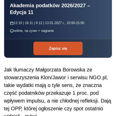
Akademia podatków 2026/2027 –
Edycja 11
13.10 | 18.11 | 8.12 | 13.01.2027 r., 10:00-15:00
online, na żywo + nagranie
Zapisz się
Jak tłumaczy Małgorzata Borowska ze
stowarzyszenia Klon/Jawor i serwisu NGO.pl,
takie wydatki mają o tyle sens, że znaczna
część podatników przekazuje 1 proc. pod
wpływem impulsu, a nie chłodnej refleksji. Dają
tej OPP, której ogłoszenie czy spot ostatnio