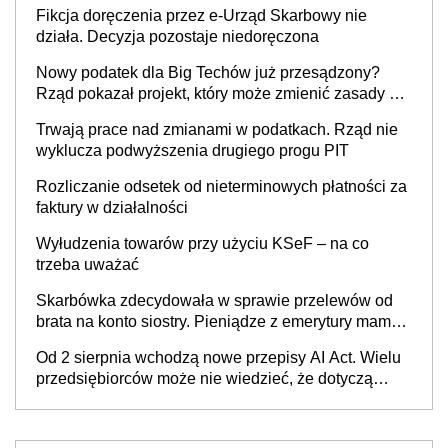
Fikcja doręczenia przez e-Urząd Skarbowy nie
działa. Decyzja pozostaje niedoręczona
Nowy podatek dla Big Techów już przesądzony?
Rząd pokazał projekt, który może zmienić zasady gry
w Polsce
Trwają prace nad zmianami w podatkach. Rząd nie
wyklucza podwyższenia drugiego progu PIT
Rozliczanie odsetek od nieterminowych płatności za
faktury w działalności
Wyłudzenia towarów przy użyciu KSeF – na co
trzeba uważać
Skarbówka zdecydowała w sprawie przelewów od
brata na konto siostry. Pieniądze z emerytury mamy
wyglądały jak darowizna, ale podatku jednak nie
Od 2 sierpnia wchodzą nowe przepisy AI Act. Wielu
będzie
przedsiębiorców może nie wiedzieć, że dotyczą
także ich