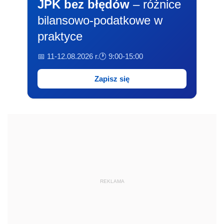
JPK bez błędów
– różnice
bilansowo-podatkowe w
praktyce
📅 11-12.08.2026 r.
🕐 9:00-15:00
Zapisz się
REKLAMA