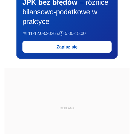
JPK bez błędów
– różnice
bilansowo-podatkowe w
praktyce
📅 11-12.08.2026 r.
🕐 9:00-15:00
Zapisz się
REKLAMA