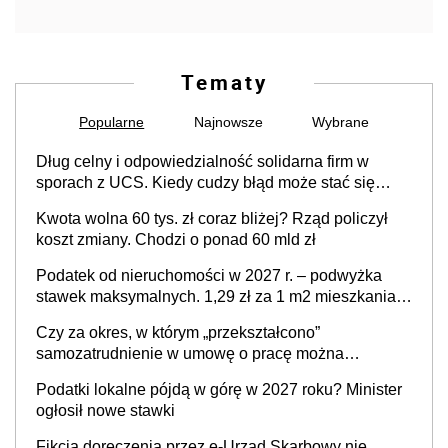
Tematy
Popularne
Najnowsze
Wybrane
Dług celny i odpowiedzialność solidarna firm w
sporach z UCS. Kiedy cudzy błąd może stać się
Twoim problemem
Kwota wolna 60 tys. zł coraz bliżej? Rząd policzył
koszt zmiany. Chodzi o ponad 60 mld zł
Podatek od nieruchomości w 2027 r. – podwyżka
stawek maksymalnych. 1,29 zł za 1 m2 mieszkania,
36,49 zł za 1 m2 budynków i lokali związanych z
Czy za okres, w którym „przekształcono”
prowadzeniem działalności gospodarczej
samozatrudnienie w umowę o pracę można
wystawić faktury korygujące? Rozwiązanie umowy
Podatki lokalne pójdą w górę w 2027 roku? Minister
cywilnoprawnej jedynym racjonalnym wyjściem
ogłosił nowe stawki
Fikcja doręczenia przez e-Urząd Skarbowy nie