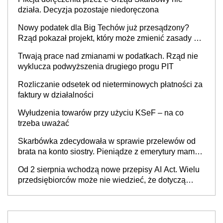
działa. Decyzja pozostaje niedoręczona
Nowy podatek dla Big Techów już przesądzony?
Rząd pokazał projekt, który może zmienić zasady gry
w Polsce
Trwają prace nad zmianami w podatkach. Rząd nie
wyklucza podwyższenia drugiego progu PIT
Rozliczanie odsetek od nieterminowych płatności za
faktury w działalności
Wyłudzenia towarów przy użyciu KSeF – na co
trzeba uważać
Skarbówka zdecydowała w sprawie przelewów od
brata na konto siostry. Pieniądze z emerytury mamy
wyglądały jak darowizna, ale podatku jednak nie
Od 2 sierpnia wchodzą nowe przepisy AI Act. Wielu
będzie
przedsiębiorców może nie wiedzieć, że dotyczą
także ich