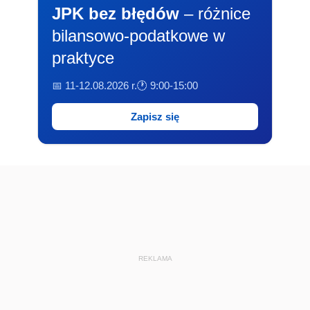
JPK bez błędów
– różnice
bilansowo-podatkowe w
praktyce
📅 11-12.08.2026 r.
🕐 9:00-15:00
Zapisz się
REKLAMA