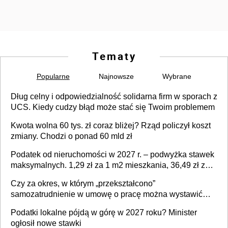
Tematy
Popularne
Najnowsze
Wybrane
Dług celny i odpowiedzialność solidarna firm w sporach z
UCS. Kiedy cudzy błąd może stać się Twoim problemem
Kwota wolna 60 tys. zł coraz bliżej? Rząd policzył koszt
zmiany. Chodzi o ponad 60 mld zł
Podatek od nieruchomości w 2027 r. – podwyżka stawek
maksymalnych. 1,29 zł za 1 m2 mieszkania, 36,49 zł za 1
m2 budynków i lokali związanych z prowadzeniem
Czy za okres, w którym „przekształcono”
działalności gospodarczej
samozatrudnienie w umowę o pracę można wystawić
faktury korygujące? Rozwiązanie umowy cywilnoprawnej
Podatki lokalne pójdą w górę w 2027 roku? Minister
jedynym racjonalnym wyjściem
ogłosił nowe stawki