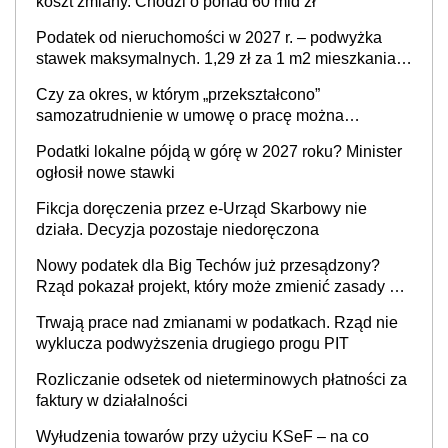
koszt zmiany. Chodzi o ponad 60 mld zł
Podatek od nieruchomości w 2027 r. – podwyżka
stawek maksymalnych. 1,29 zł za 1 m2 mieszkania,
36,49 zł za 1 m2 budynków i lokali związanych z
Czy za okres, w którym „przekształcono”
prowadzeniem działalności gospodarczej
samozatrudnienie w umowę o pracę można
wystawić faktury korygujące? Rozwiązanie umowy
Podatki lokalne pójdą w górę w 2027 roku? Minister
cywilnoprawnej jedynym racjonalnym wyjściem
ogłosił nowe stawki
Fikcja doręczenia przez e-Urząd Skarbowy nie
działa. Decyzja pozostaje niedoręczona
Nowy podatek dla Big Techów już przesądzony?
Rząd pokazał projekt, który może zmienić zasady gry
w Polsce
Trwają prace nad zmianami w podatkach. Rząd nie
wyklucza podwyższenia drugiego progu PIT
Rozliczanie odsetek od nieterminowych płatności za
faktury w działalności
Wyłudzenia towarów przy użyciu KSeF – na co