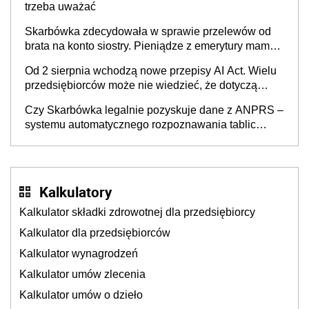
trzeba uważać
Skarbówka zdecydowała w sprawie przelewów od
brata na konto siostry. Pieniądze z emerytury mamy
wyglądały jak darowizna, ale podatku jednak nie
Od 2 sierpnia wchodzą nowe przepisy AI Act. Wielu
będzie
przedsiębiorców może nie wiedzieć, że dotyczą
także ich
Czy Skarbówka legalnie pozyskuje dane z ANPRS –
systemu automatycznego rozpoznawania tablic
rejestracyjnych pojazdów z kamer drogowych?
Kalkulatory
Kalkulator składki zdrowotnej dla przedsiębiorcy
Kalkulator dla przedsiębiorców
Kalkulator wynagrodzeń
Kalkulator umów zlecenia
Kalkulator umów o dzieło