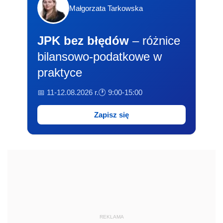
Małgorzata Tarkowska
JPK bez błędów
– różnice
bilansowo-podatkowe w
praktyce
📅 11-12.08.2026 r.
🕐 9:00-15:00
Zapisz się
REKLAMA