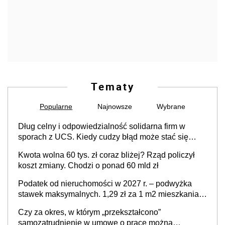
Tematy
Popularne
Najnowsze
Wybrane
Dług celny i odpowiedzialność solidarna firm w
sporach z UCS. Kiedy cudzy błąd może stać się
Twoim problemem
Kwota wolna 60 tys. zł coraz bliżej? Rząd policzył
koszt zmiany. Chodzi o ponad 60 mld zł
Podatek od nieruchomości w 2027 r. – podwyżka
stawek maksymalnych. 1,29 zł za 1 m2 mieszkania,
36,49 zł za 1 m2 budynków i lokali związanych z
Czy za okres, w którym „przekształcono”
prowadzeniem działalności gospodarczej
samozatrudnienie w umowę o pracę można