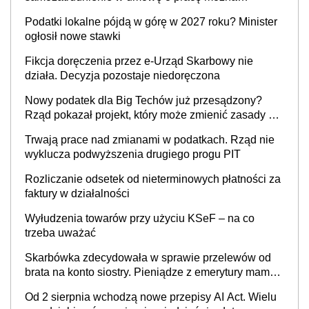
wystawić faktury korygujące? Rozwiązanie umowy
Podatki lokalne pójdą w górę w 2027 roku? Minister
cywilnoprawnej jedynym racjonalnym wyjściem
ogłosił nowe stawki
Fikcja doręczenia przez e-Urząd Skarbowy nie
działa. Decyzja pozostaje niedoręczona
Nowy podatek dla Big Techów już przesądzony?
Rząd pokazał projekt, który może zmienić zasady gry
w Polsce
Trwają prace nad zmianami w podatkach. Rząd nie
wyklucza podwyższenia drugiego progu PIT
Rozliczanie odsetek od nieterminowych płatności za
faktury w działalności
Wyłudzenia towarów przy użyciu KSeF – na co
trzeba uważać
Skarbówka zdecydowała w sprawie przelewów od
brata na konto siostry. Pieniądze z emerytury mamy
wyglądały jak darowizna, ale podatku jednak nie
Od 2 sierpnia wchodzą nowe przepisy AI Act. Wielu
będzie