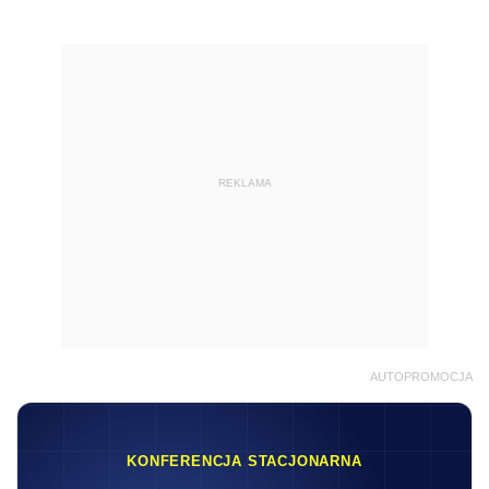
REKLAMA
AUTOPROMOCJA
KONFERENCJA STACJONARNA