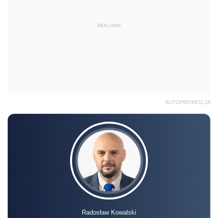
REKLAMA
AUTOPROMOCJA
Radosław Kowalski