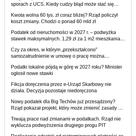
sporach z UCS. Kiedy cudzy błąd może stać się
Twoim problemem
Kwota wolna 60 tys. zł coraz bliżej? Rząd policzył
koszt zmiany. Chodzi o ponad 60 mld zł
Podatek od nieruchomości w 2027 r. – podwyżka
stawek maksymalnych. 1,29 zł za 1 m2 mieszkania,
36,49 zł za 1 m2 budynków i lokali związanych z
Czy za okres, w którym „przekształcono”
prowadzeniem działalności gospodarczej
samozatrudnienie w umowę o pracę można
wystawić faktury korygujące? Rozwiązanie umowy
Podatki lokalne pójdą w górę w 2027 roku? Minister
cywilnoprawnej jedynym racjonalnym wyjściem
ogłosił nowe stawki
Fikcja doręczenia przez e-Urząd Skarbowy nie
działa. Decyzja pozostaje niedoręczona
Nowy podatek dla Big Techów już przesądzony?
Rząd pokazał projekt, który może zmienić zasady gry
w Polsce
Trwają prace nad zmianami w podatkach. Rząd nie
wyklucza podwyższenia drugiego progu PIT