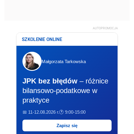
AUTOPROMOCJA
SZKOLENIE ONLINE
Małgorzata Tarkowska
JPK bez błędów
– różnice
bilansowo-podatkowe w
praktyce
📅 11-12.08.2026 r.
🕐 9:00-15:00
Zapisz się