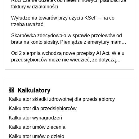
Rozliczanie odsetek od nieterminowych płatności za
faktury w działalności
Wyłudzenia towarów przy użyciu KSeF – na co
trzeba uważać
Skarbówka zdecydowała w sprawie przelewów od
brata na konto siostry. Pieniądze z emerytury mamy
wyglądały jak darowizna, ale podatku jednak nie
Od 2 sierpnia wchodzą nowe przepisy AI Act. Wielu
będzie
przedsiębiorców może nie wiedzieć, że dotyczą
także ich
Kalkulatory
Kalkulator składki zdrowotnej dla przedsiębiorcy
Kalkulator dla przedsiębiorców
Kalkulator wynagrodzeń
Kalkulator umów zlecenia
Kalkulator umów o dzieło