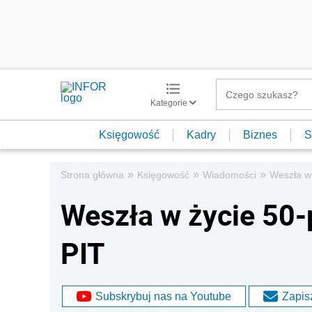
Kategorie
Księgowość
Kadry
Biznes
S
»
»
»
Strona główna
Księgowość
Wiadomości
Weszła w 
Weszła w życie 50-
PIT
Subskrybuj nas na Youtube
Zapisz