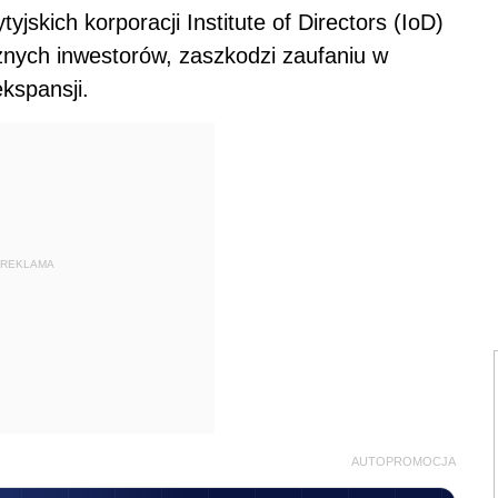
jskich korporacji Institute of Directors (IoD)
cznych inwestorów, zaszkodzi zaufaniu w
ekspansji.
REKLAMA
AUTOPROMOCJA