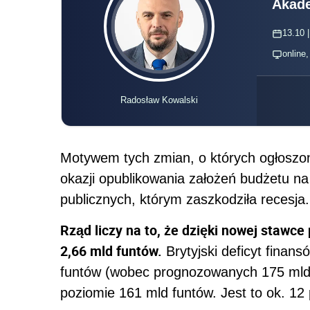
Akade
13.10 |
online
Radosław Kowalski
Motywem tych zmian, o których ogłoszon
okazji opublikowania założeń budżetu na
publicznych, którym zaszkodziła recesja.
Rząd liczy na to, że dzięki nowej stawc
2,66 mld funtów.
Brytyjski deficyt finan
funtów (wobec prognozowanych 175 mld)
poziomie 161 mld funtów. Jest to ok. 12