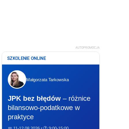
AUTOPROMOCJA
SZKOLENIE ONLINE
Małgorzata Tarkowska
JPK bez błędów
– różnice
bilansowo-podatkowe w
praktyce
📅 11-12.08.2026 r.
🕐 9:00-15:00