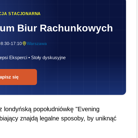
CJA STACJONARNA
rum Biur Rachunkowych
8:30-17:10
Warszawa
epsi Eksperci • Stoły dyskusyjne
apisz się
ez londyńską popołudniówkę "Evening
abiający znajdą legalne sposoby, by uniknąć