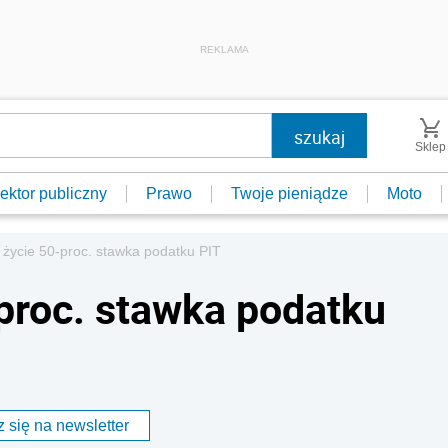
REKLAMA
Sklep
ektor publiczny
Prawo
Twoje pieniądze
Moto
życie 50-proc. stawka podatku PIT
proc. stawka podatku
 się na newsletter