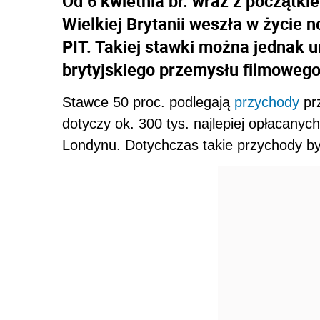
Od 6 kwietnia br. wraz z począt
Wielkiej Brytanii weszła w życie
PIT. Takiej stawki można jednak
brytyjskiego przemysłu filmowego
Stawce 50 proc. podlegają
przychody
prz
dotyczy ok. 300 tys. najlepiej opłacanyc
Londynu. Dotychczas takie przychody by