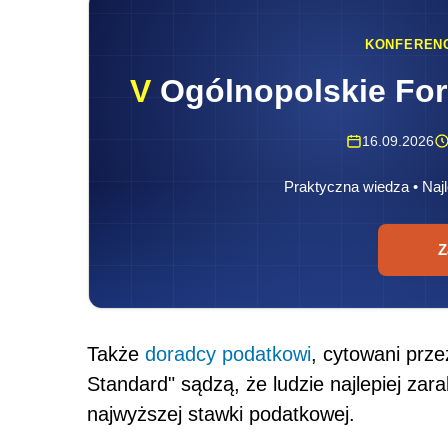
KONFEREN
V
Ogólnopolskie Fo
16.09.2026
Praktyczna wiedza • Najl
Z
Także
doradcy podatkowi
, cytowani prz
Standard" sądzą, że ludzie najlepiej zar
najwyższej stawki podatkowej.