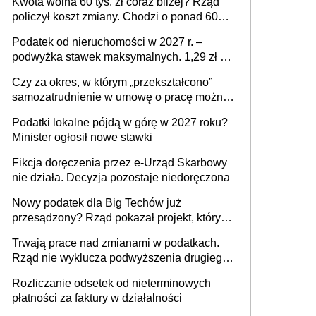
Kwota wolna 60 tys. zł coraz bliżej? Rząd
policzył koszt zmiany. Chodzi o ponad 60
mld zł
Podatek od nieruchomości w 2027 r. –
podwyżka stawek maksymalnych. 1,29 zł za
1 m2 mieszkania, 36,49 zł za 1 m2
Czy za okres, w którym „przekształcono”
budynków i lokali związanych z
samozatrudnienie w umowę o pracę można
prowadzeniem działalności gospodarczej
wystawić faktury korygujące? Rozwiązanie
Podatki lokalne pójdą w górę w 2027 roku?
umowy cywilnoprawnej jedynym
Minister ogłosił nowe stawki
racjonalnym wyjściem
Fikcja doręczenia przez e-Urząd Skarbowy
nie działa. Decyzja pozostaje niedoręczona
Nowy podatek dla Big Techów już
przesądzony? Rząd pokazał projekt, który
może zmienić zasady gry w Polsce
Trwają prace nad zmianami w podatkach.
Rząd nie wyklucza podwyższenia drugiego
progu PIT
Rozliczanie odsetek od nieterminowych
płatności za faktury w działalności