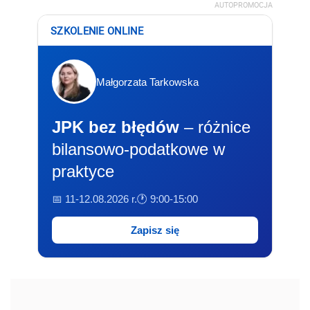
AUTOPROMOCJA
SZKOLENIE ONLINE
Małgorzata Tarkowska
JPK bez błędów
– różnice
bilansowo-podatkowe w
praktyce
📅 11-12.08.2026 r.
🕐 9:00-15:00
Zapisz się