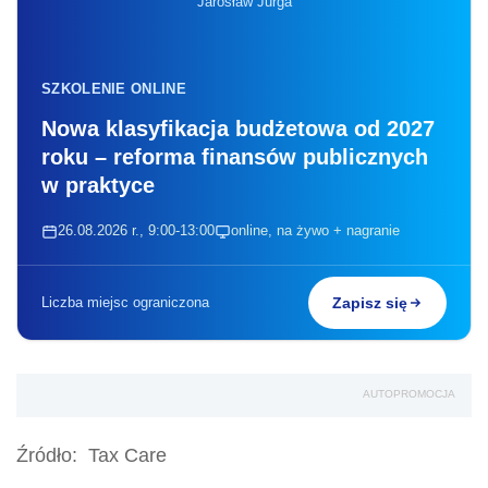
Jarosław Jurga
SZKOLENIE ONLINE
Nowa klasyfikacja budżetowa od 2027
roku – reforma finansów publicznych
w praktyce
26.08.2026 r., 9:00-13:00
online, na żywo + nagranie
Liczba miejsc ograniczona
Zapisz się
AUTOPROMOCJA
Źródło:
Tax Care