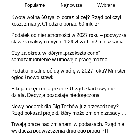
Popularne
Najnowsze
Wybrane
Kwota wolna 60 tys. zł coraz bliżej? Rząd policzył
koszt zmiany. Chodzi o ponad 60 mld zł
Podatek od nieruchomości w 2027 roku – podwyżka
stawek maksymalnych. 1,29 zł za 1 m2 mieszkania,
36,49 zł za 1 m2 budynków i lokali związanych z
Czy za okres, w którym „przekształcono”
prowadzeniem działalności gospodarczej
samozatrudnienie w umowę o pracę można
wystawić faktury korygujące? Rozwiązanie umowy
Podatki lokalne pójdą w górę w 2027 roku? Minister
cywilnoprawnej jedynym racjonalnym wyjściem
ogłosił nowe stawki
Fikcja doręczenia przez e-Urząd Skarbowy nie
działa. Decyzja pozostaje niedoręczona
Nowy podatek dla Big Techów już przesądzony?
Rząd pokazał projekt, który może zmienić zasady gry
w Polsce
Trwają prace nad zmianami w podatkach. Rząd nie
wyklucza podwyższenia drugiego progu PIT