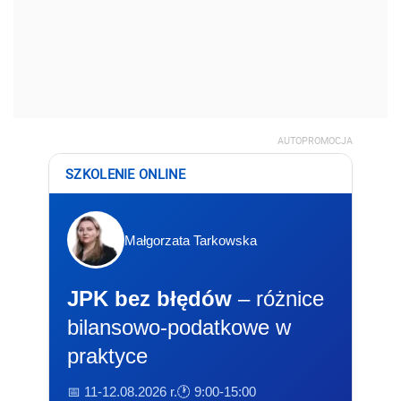
AUTOPROMOCJA
SZKOLENIE ONLINE
Małgorzata Tarkowska
JPK bez błędów
– różnice
bilansowo-podatkowe w
praktyce
📅 11-12.08.2026 r.
🕐 9:00-15:00