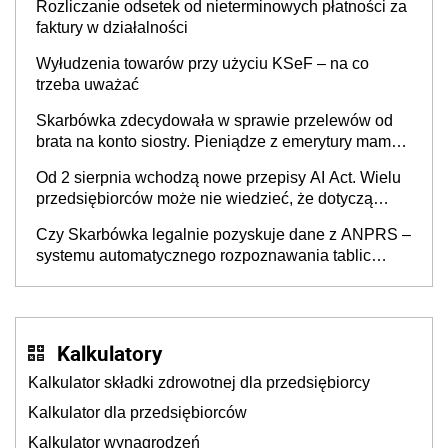
Rozliczanie odsetek od nieterminowych płatności za
faktury w działalności
Wyłudzenia towarów przy użyciu KSeF – na co
trzeba uważać
Skarbówka zdecydowała w sprawie przelewów od
brata na konto siostry. Pieniądze z emerytury mamy
wyglądały jak darowizna, ale podatku jednak nie
Od 2 sierpnia wchodzą nowe przepisy AI Act. Wielu
będzie
przedsiębiorców może nie wiedzieć, że dotyczą
także ich
Czy Skarbówka legalnie pozyskuje dane z ANPRS –
systemu automatycznego rozpoznawania tablic
rejestracyjnych pojazdów z kamer drogowych?
Kalkulatory
Kalkulator składki zdrowotnej dla przedsiębiorcy
Kalkulator dla przedsiębiorców
Kalkulator wynagrodzeń