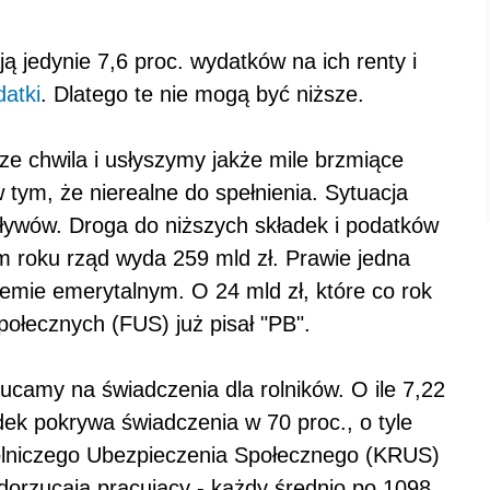
ą jedynie 7,6 proc. wydatków na ich renty i
datki
. Dlatego te nie mogą być niższe.
e chwila i usłyszymy jakże mile brzmiące
 tym, że nierealne do spełnienia. Sytuacja
ływów. Droga do niższych składek i podatków
ym roku rząd wyda 259 mld zł. Prawie jedna
temie emerytalnym. O 24 mld zł, które co rok
łecznych (FUS) już pisał "PB".
zucamy na świadczenia dla rolników. O ile 7,22
ek pokrywa świadczenia w 70 proc., o tyle
Rolniczego Ubezpieczenia Społecznego (KRUS)
dorzucają pracujący - każdy średnio po 1098