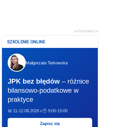
AUTOPROMOCJA
SZKOLENIE ONLINE
Małgorzata Tarkowska
JPK bez błędów
– różnice
bilansowo-podatkowe w
praktyce
📅 11-12.08.2026 r.
🕐 9:00-15:00
Zapisz się