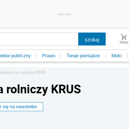
REKLAMA
Sklep
ektor publiczny
Prawo
Twoje pieniądze
Moto
płacimy na rolniczy KRUS
a rolniczy KRUS
 się na newsletter