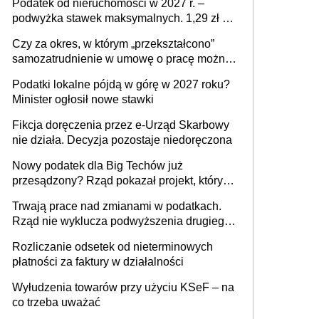
Podatek od nieruchomości w 2027 r. –
podwyżka stawek maksymalnych. 1,29 zł za
1 m2 mieszkania, 36,49 zł za 1 m2
Czy za okres, w którym „przekształcono”
budynków i lokali związanych z
samozatrudnienie w umowę o pracę można
prowadzeniem działalności gospodarczej
wystawić faktury korygujące? Rozwiązanie
Podatki lokalne pójdą w górę w 2027 roku?
umowy cywilnoprawnej jedynym
Minister ogłosił nowe stawki
racjonalnym wyjściem
Fikcja doręczenia przez e-Urząd Skarbowy
nie działa. Decyzja pozostaje niedoręczona
Nowy podatek dla Big Techów już
przesądzony? Rząd pokazał projekt, który
może zmienić zasady gry w Polsce
Trwają prace nad zmianami w podatkach.
Rząd nie wyklucza podwyższenia drugiego
progu PIT
Rozliczanie odsetek od nieterminowych
płatności za faktury w działalności
Wyłudzenia towarów przy użyciu KSeF – na
co trzeba uważać