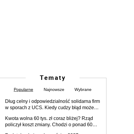
Tematy
Popularne
Najnowsze
Wybrane
Dług celny i odpowiedzialność solidarna firm
w sporach z UCS. Kiedy cudzy błąd może
stać się Twoim problemem
Kwota wolna 60 tys. zł coraz bliżej? Rząd
policzył koszt zmiany. Chodzi o ponad 60
mld zł