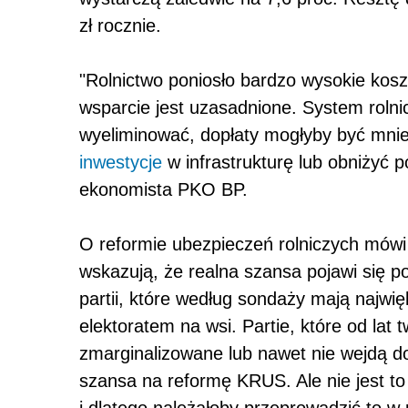
zł rocznie.
"Rolnictwo poniosło bardzo wysokie koszt
wsparcie jest uzasadnione. System roln
wyeliminować, dopłaty mogłyby być mnie
inwestycje
w infrastrukturę lub obniżyć p
ekonomista PKO BP.
O reformie ubezpieczeń rolniczych mówi się
wskazują, że realna szansa pojawi się p
partii, które według sondaży mają najwięk
elektoratem na wsi. Partie, które od lat 
zmarginalizowane lub nawet nie wejdą do
szansa na reformę KRUS. Ale nie jest to