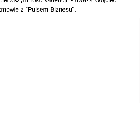
 pierwszym roku kadencji" - uważa Wojciech
rozmowie z "Pulsem Biznesu".