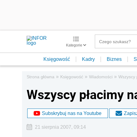
Kategorie
Księgowość
Kadry
Biznes
S
»
»
»
Strona główna
Księgowość
Wiadomości
Wszyscy 
Wszyscy płacimy n
Subskrybuj nas na Youtube
Zapisz
21 sierpnia 2007, 09:14