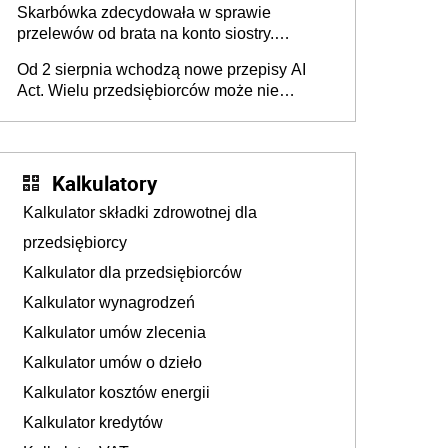
Skarbówka zdecydowała w sprawie
przelewów od brata na konto siostry.
Pieniądze z emerytury mamy wyglądały jak
Od 2 sierpnia wchodzą nowe przepisy AI
darowizna, ale podatku jednak nie będzie
Act. Wielu przedsiębiorców może nie
wiedzieć, że dotyczą także ich
Kalkulatory
Kalkulator składki zdrowotnej dla
przedsiębiorcy
Kalkulator dla przedsiębiorców
Kalkulator wynagrodzeń
Kalkulator umów zlecenia
Kalkulator umów o dzieło
Kalkulator kosztów energii
Kalkulator kredytów