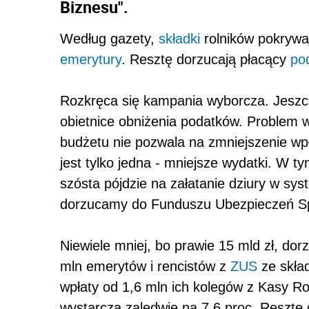
Biznesu".
Według gazety,
składki
rolników pokrywaj
emerytury
. Resztę dorzucają płacący
po
Rozkręca się kampania wyborcza. Jeszcz
obietnice obniżenia podatków. Problem w
budżetu nie pozwala na zmniejszenie wp
jest tylko jedna - mniejsze wydatki. W t
szósta pójdzie na załatanie dziury w sys
dorzucamy do Funduszu Ubezpieczeń Spo
Niewiele mniej, bo prawie 15 mld zł, dor
mln emerytów i rencistów z
ZUS
ze skład
wpłaty od 1,6 mln ich kolegów z Kasy 
wystarczą zaledwie na 7,6 proc. Resztę 