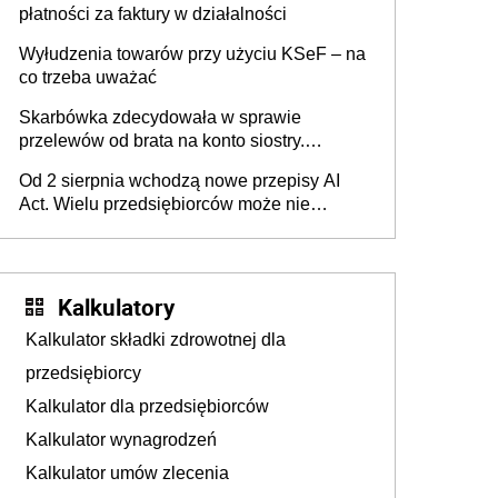
płatności za faktury w działalności
Wyłudzenia towarów przy użyciu KSeF – na
co trzeba uważać
Skarbówka zdecydowała w sprawie
przelewów od brata na konto siostry.
Pieniądze z emerytury mamy wyglądały jak
Od 2 sierpnia wchodzą nowe przepisy AI
darowizna, ale podatku jednak nie będzie
Act. Wielu przedsiębiorców może nie
wiedzieć, że dotyczą także ich
Kalkulatory
Kalkulator składki zdrowotnej dla
przedsiębiorcy
Kalkulator dla przedsiębiorców
Kalkulator wynagrodzeń
Kalkulator umów zlecenia