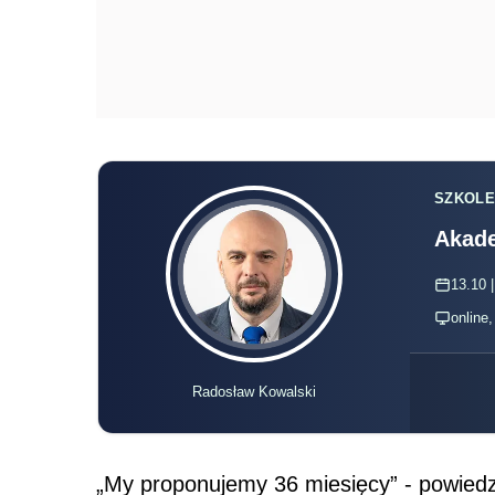
SZKOLE
Akade
13.10 |
online
Radosław Kowalski
„My proponujemy 36 miesięcy” - powiedz