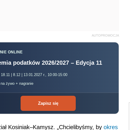
AUTOPROMOCJA
NIE ONLINE
mia podatków 2026/2027 – Edycja 11
 18.11 | 8.12 | 13.01.2027 r., 10:00-15:00
, na żywo + nagranie
Zapisz się
iał Kosiniak–Kamysz. „Chcielibyśmy, by
okres