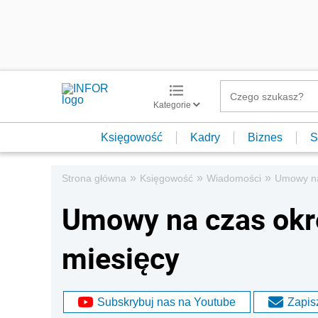
Kategorie
Księgowość
Kadry
Biznes
S
»
»
»
Strona główna
Księgowość
Wiadomości
Umowy na 
Umowy na czas okre
miesięcy
Subskrybuj nas na Youtube
Zapisz