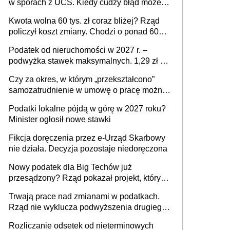
w sporach z UCS. Kiedy cudzy błąd może
stać się Twoim problemem
Kwota wolna 60 tys. zł coraz bliżej? Rząd
policzył koszt zmiany. Chodzi o ponad 60
mld zł
Podatek od nieruchomości w 2027 r. –
podwyżka stawek maksymalnych. 1,29 zł za
1 m2 mieszkania, 36,49 zł za 1 m2
Czy za okres, w którym „przekształcono”
budynków i lokali związanych z
samozatrudnienie w umowę o pracę można
prowadzeniem działalności gospodarczej
wystawić faktury korygujące? Rozwiązanie
Podatki lokalne pójdą w górę w 2027 roku?
umowy cywilnoprawnej jedynym
Minister ogłosił nowe stawki
racjonalnym wyjściem
Fikcja doręczenia przez e-Urząd Skarbowy
nie działa. Decyzja pozostaje niedoręczona
Nowy podatek dla Big Techów już
przesądzony? Rząd pokazał projekt, który
może zmienić zasady gry w Polsce
Trwają prace nad zmianami w podatkach.
Rząd nie wyklucza podwyższenia drugiego
progu PIT
Rozliczanie odsetek od nieterminowych