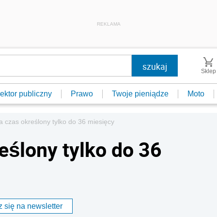
REKLAMA
Sklep
ektor publiczny
Prawo
Twoje pieniądze
Moto
czas określony tylko do 36 miesięcy
ślony tylko do 36
 się na newsletter