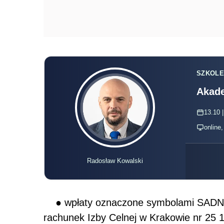
SZKOLE
Akade
13.10 |
online
Radosław Kowalski
● wpłaty oznaczone symbolami SADN
rachunek Izby Celnej w Krakowie nr 25