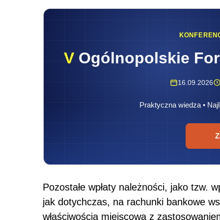
KONFEREN
V
Ogólnopolskie Fo
16.09.2026
Praktyczna wiedza • Najl
Z
Pozostałe wpłaty należności, jako tzw. 
jak dotychczas, na rachunki bankowe wsz
właściwością miejscową z zastosowaniem 