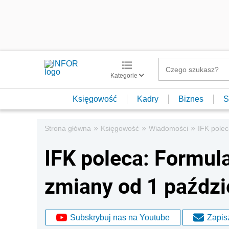
Kategorie
Księgowość
Kadry
Biznes
S
»
»
»
Strona główna
Księgowość
Wiadomości
IFK polec
IFK poleca: Formul
zmiany od 1 paździ
Subskrybuj nas na Youtube
Zapisz