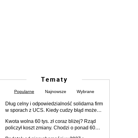
Tematy
Popularne
Najnowsze
Wybrane
Dług celny i odpowiedzialność solidarna firm
w sporach z UCS. Kiedy cudzy błąd może
stać się Twoim problemem
Kwota wolna 60 tys. zł coraz bliżej? Rząd
policzył koszt zmiany. Chodzi o ponad 60
mld zł