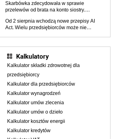
Skarbówka zdecydowała w sprawie
przelewów od brata na konto siostry.
Pieniądze z emerytury mamy wyglądały jak
Od 2 sierpnia wchodzą nowe przepisy AI
darowizna, ale podatku jednak nie będzie
Act. Wielu przedsiębiorców może nie
wiedzieć, że dotyczą także ich
Kalkulatory
Kalkulator składki zdrowotnej dla
przedsiębiorcy
Kalkulator dla przedsiębiorców
Kalkulator wynagrodzeń
Kalkulator umów zlecenia
Kalkulator umów o dzieło
Kalkulator kosztów energii
Kalkulator kredytów