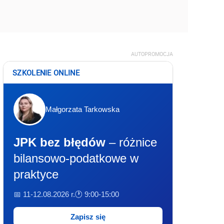
AUTOPROMOCJA
SZKOLENIE ONLINE
Małgorzata Tarkowska
JPK bez błędów
– różnice
bilansowo-podatkowe w
praktyce
📅 11-12.08.2026 r.
🕐 9:00-15:00
Zapisz się