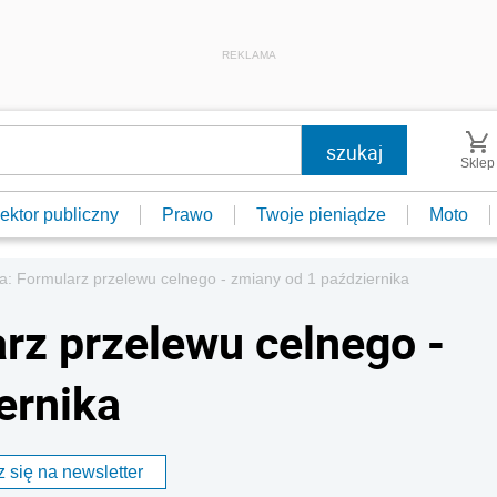
REKLAMA
Sklep
ektor publiczny
Prawo
Twoje pieniądze
Moto
a: Formularz przelewu celnego - zmiany od 1 października
arz przelewu celnego -
ernika
 się na newsletter