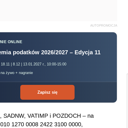
AUTOPROMOCJA
NIE ONLINE
mia podatków 2026/2027 – Edycja 11
 18.11 | 8.12 | 13.01.2027 r., 10:00-15:00
, na żywo + nagranie
Zapisz się
, SADNW, VATIMP i POZDOCH – na
 1010 1270 0008 2422 3100 0000,