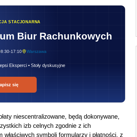
CJA STACJONARNA
rum Biur Rachunkowych
8:30-17:10
Warszawa
epsi Eksperci • Stoły dyskusyjne
apisz się
wpłaty niescentralizowane, będą dokonywane,
ystkich izb celnych zgodnie z ich
właściwych symboli formularzy i płatności, z