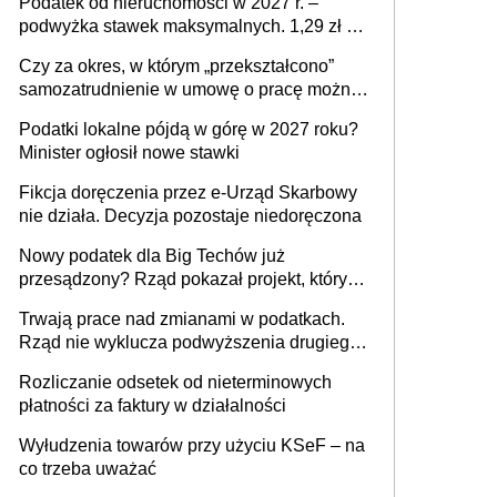
Podatek od nieruchomości w 2027 r. –
podwyżka stawek maksymalnych. 1,29 zł za
1 m2 mieszkania, 36,49 zł za 1 m2
Czy za okres, w którym „przekształcono”
budynków i lokali związanych z
samozatrudnienie w umowę o pracę można
prowadzeniem działalności gospodarczej
wystawić faktury korygujące? Rozwiązanie
Podatki lokalne pójdą w górę w 2027 roku?
umowy cywilnoprawnej jedynym
Minister ogłosił nowe stawki
racjonalnym wyjściem
Fikcja doręczenia przez e-Urząd Skarbowy
nie działa. Decyzja pozostaje niedoręczona
Nowy podatek dla Big Techów już
przesądzony? Rząd pokazał projekt, który
może zmienić zasady gry w Polsce
Trwają prace nad zmianami w podatkach.
Rząd nie wyklucza podwyższenia drugiego
progu PIT
Rozliczanie odsetek od nieterminowych
płatności za faktury w działalności
Wyłudzenia towarów przy użyciu KSeF – na
co trzeba uważać