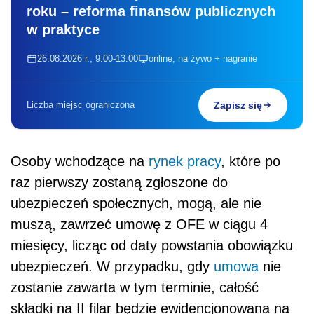
roku – reforma finansów publicznych
w praktyce
26.08.2026 r., 9:00-13:00
online, na żywo + nagranie
Liczba miejsc ograniczona
Zapisz się
Osoby wchodzące na
rynek pracy
, które po
raz pierwszy zostaną zgłoszone do
ubezpieczeń społecznych, mogą, ale nie
muszą, zawrzeć umowę z OFE w ciągu 4
miesięcy, licząc od daty powstania obowiązku
ubezpieczeń. W przypadku, gdy
umowa
nie
zostanie zawarta w tym terminie, całość
składki na II filar będzie ewidencjonowana na