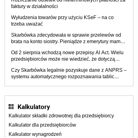
faktury w działalności
Wyłudzenia towarów przy użyciu KSeF – na co
trzeba uważać
Skarbówka zdecydowała w sprawie przelewów od
brata na konto siostry. Pieniądze z emerytury mamy
wyglądały jak darowizna, ale podatku jednak nie
Od 2 sierpnia wchodzą nowe przepisy AI Act. Wielu
będzie
przedsiębiorców może nie wiedzieć, że dotyczą
także ich
Czy Skarbówka legalnie pozyskuje dane z ANPRS –
systemu automatycznego rozpoznawania tablic
rejestracyjnych pojazdów z kamer drogowych?
Kalkulatory
Kalkulator składki zdrowotnej dla przedsiębiorcy
Kalkulator dla przedsiębiorców
Kalkulator wynagrodzeń