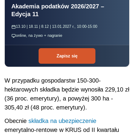
Akademia podatków 2026/2027 –
Edycja 11
13.10 | 18.11 | 8.12 | 13.01.2027 r., 10:00-15:00
online, na żywo + nagranie
Zapisz się
W przypadku gospodarstw 150-300-
hektarowych składka będzie wynosiła 229,10 zł
(36 proc. emerytury), a powyżej 300 ha -
305,40 zł (48 proc. emerytury).
Obecnie
składka na ubezpieczenie
emerytalno-rentowe w KRUS od II kwartału