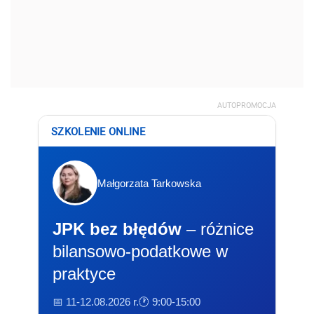
AUTOPROMOCJA
SZKOLENIE ONLINE
Małgorzata Tarkowska
JPK bez błędów
– różnice
bilansowo-podatkowe w
praktyce
📅 11-12.08.2026 r.
🕐 9:00-15:00