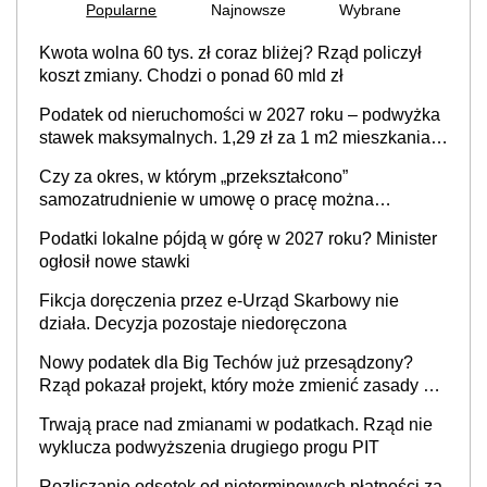
Popularne
Najnowsze
Wybrane
Kwota wolna 60 tys. zł coraz bliżej? Rząd policzył
koszt zmiany. Chodzi o ponad 60 mld zł
Podatek od nieruchomości w 2027 roku – podwyżka
stawek maksymalnych. 1,29 zł za 1 m2 mieszkania,
36,49 zł za 1 m2 budynków i lokali związanych z
Czy za okres, w którym „przekształcono”
prowadzeniem działalności gospodarczej
samozatrudnienie w umowę o pracę można
wystawić faktury korygujące? Rozwiązanie umowy
Podatki lokalne pójdą w górę w 2027 roku? Minister
cywilnoprawnej jedynym racjonalnym wyjściem
ogłosił nowe stawki
Fikcja doręczenia przez e-Urząd Skarbowy nie
działa. Decyzja pozostaje niedoręczona
Nowy podatek dla Big Techów już przesądzony?
Rząd pokazał projekt, który może zmienić zasady gry
w Polsce
Trwają prace nad zmianami w podatkach. Rząd nie
wyklucza podwyższenia drugiego progu PIT
Rozliczanie odsetek od nieterminowych płatności za