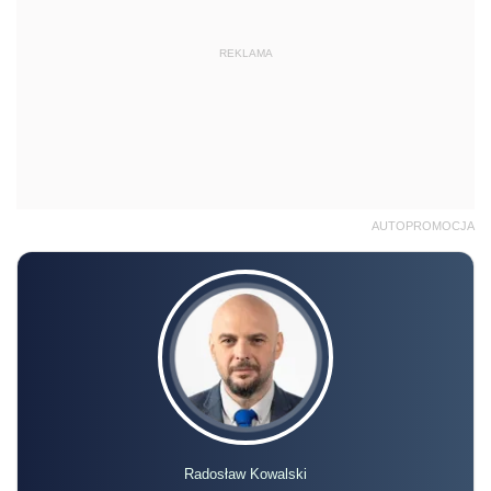
REKLAMA
AUTOPROMOCJA
Radosław Kowalski