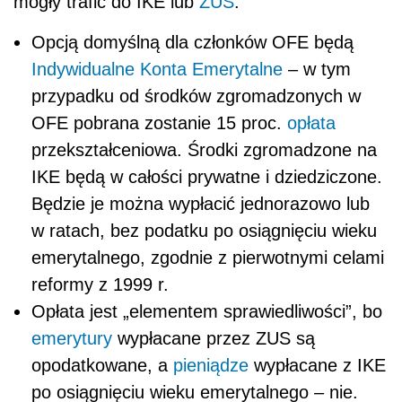
mogły trafić do IKE lub
ZUS
.
Opcją domyślną dla członków OFE będą
Indywidualne Konta Emerytalne
– w tym
przypadku od środków zgromadzonych w
OFE pobrana zostanie 15 proc.
opłata
przekształceniowa. Środki zgromadzone na
IKE będą w całości prywatne i dziedziczone.
Będzie je można wypłacić jednorazowo lub
w ratach, bez podatku po osiągnięciu wieku
emerytalnego, zgodnie z pierwotnymi celami
reformy z 1999 r.
Opłata jest „elementem sprawiedliwości”, bo
emerytury
wypłacane przez ZUS są
opodatkowane, a
pieniądze
wypłacane z IKE
po osiągnięciu wieku emerytalnego – nie.