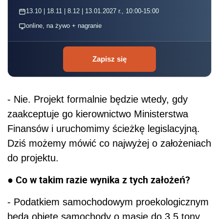
13.10 | 18.11 | 8.12 | 13.01.2027 r., 10:00-15:00
online, na żywo + nagranie
Zapisz się
- Nie. Projekt formalnie będzie wtedy, gdy
zaakceptuje go kierownictwo Ministerstwa
Finansów i uruchomimy ścieżkę legislacyjną.
Dziś możemy mówić co najwyżej o założeniach
do projektu.
● Co w takim razie wynika z tych założeń?
- Podatkiem samochodowym proekologicznym
będą objęte samochody o masie do 3,5 tony.