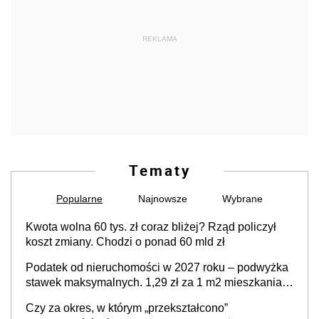
REKLAMA
Tematy
Popularne
Najnowsze
Wybrane
Kwota wolna 60 tys. zł coraz bliżej? Rząd policzył
koszt zmiany. Chodzi o ponad 60 mld zł
Podatek od nieruchomości w 2027 roku – podwyżka
stawek maksymalnych. 1,29 zł za 1 m2 mieszkania,
36,49 zł za 1 m2 budynków i lokali związanych z
Czy za okres, w którym „przekształcono”
prowadzeniem działalności gospodarczej