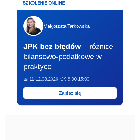
SZKOLENIE ONLINE
Małgorzata Tarkowska
JPK bez błędów
– różnice
bilansowo-podatkowe w
praktyce
📅 11-12.08.2026 r.
🕐 9:00-15:00
Zapisz się