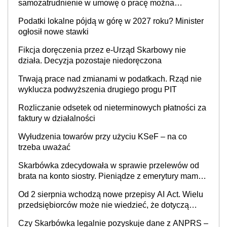
samozatrudnienie w umowę o pracę można
wystawić faktury korygujące? Rozwiązanie umowy
Podatki lokalne pójdą w górę w 2027 roku? Minister
cywilnoprawnej jedynym racjonalnym wyjściem
ogłosił nowe stawki
Fikcja doręczenia przez e-Urząd Skarbowy nie
działa. Decyzja pozostaje niedoręczona
Trwają prace nad zmianami w podatkach. Rząd nie
wyklucza podwyższenia drugiego progu PIT
Rozliczanie odsetek od nieterminowych płatności za
faktury w działalności
Wyłudzenia towarów przy użyciu KSeF – na co
trzeba uważać
Skarbówka zdecydowała w sprawie przelewów od
brata na konto siostry. Pieniądze z emerytury mamy
wyglądały jak darowizna, ale podatku jednak nie
Od 2 sierpnia wchodzą nowe przepisy AI Act. Wielu
będzie
przedsiębiorców może nie wiedzieć, że dotyczą
także ich
Czy Skarbówka legalnie pozyskuje dane z ANPRS –