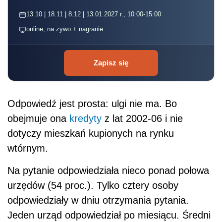
13.10 | 18.11 | 8.12 | 13.01.2027 r., 10:00-15:00
online, na żywo + nagranie
Zapisz się
Odpowiedź jest prosta: ulgi nie ma. Bo
obejmuje ona
kredyty
z lat 2002-06 i nie
dotyczy mieszkań kupionych na rynku
wtórnym.
Na pytanie odpowiedziała nieco ponad połowa
urzędów (54 proc.). Tylko cztery osoby
odpowiedziały w dniu otrzymania pytania.
Jeden urząd odpowiedział po miesiącu. Średni